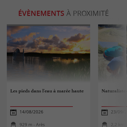
ÉVÈNEMENTS
À PROXIMITÉ
Les pieds dans l'eau à marée haute
Naturaliste
14/08/2026
23/09/
929 m - Arès
2,2 km -