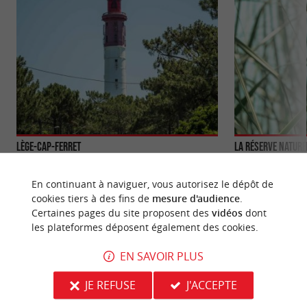
Lège-Cap-Ferret
Comme Arcachon, c’est la station chic de Gironde,
La Réserve Naturel
mais qui a su conserver son côté sauvage et
trouve à l’entrée d
En continuant à naviguer, vous autorisez le dépôt de
authentique, ...
cookies tiers à des fins de
mesure d'audience
.
Certaines pages du site proposent des
vidéos
dont
1,5 km - Lège-Cap-Ferret
2,9 km - L
les plateformes déposent également des cookies.
EN SAVOIR PLUS
JE REFUSE
J'ACCEPTE