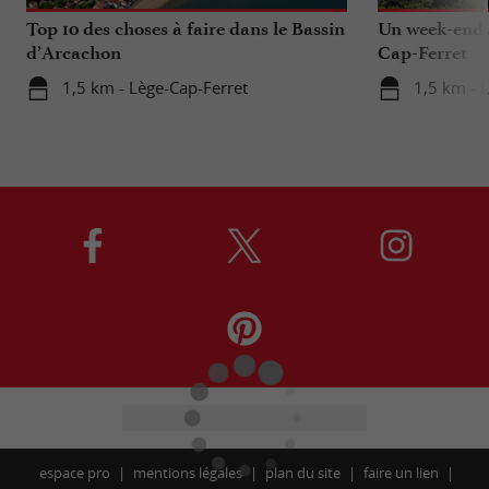
Top 10 des choses à faire dans le Bassin
Un week-end s
d’Arcachon
Cap-Ferret
1,5 km - Lège-Cap-Ferret
1,5 km - 
espace pro
mentions légales
plan du site
faire un lien