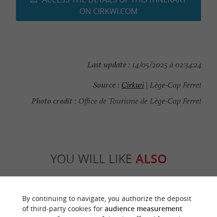
ON CIRKWI.COM
Last update :
14/05/2025 à 02:34:24
Source :
Cirkwi
| Lège-Cap Ferret
Photo credit :
Office de Tourisme de Lège-Cap Ferret
YOU WILL LIKE
ALSO
Discover
Information
Accommodation
By continuing to navigate, you authorize the deposit
of third-party cookies for
audience measurement