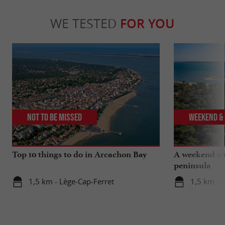
WE TESTED
FOR YOU
Not to be missed
Weekend & 
Top 10 things to do in Arcachon Bay
A weekend on
peninsula
1,5 km - Lège-Cap-Ferret
1,5 km - 