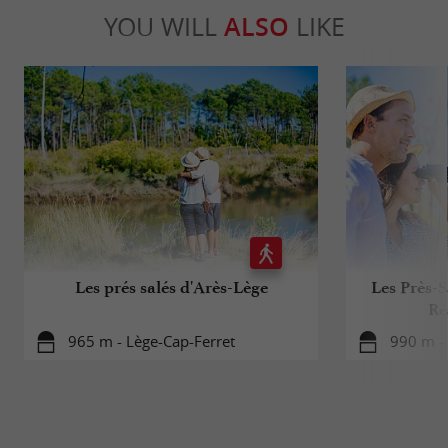
YOU WILL
ALSO
LIKE
Les prés salés d'Arès-Lège
Les Près-S
Ré
965 m - Lège-Cap-Ferret
990 m - 