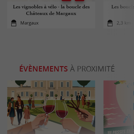
Les vignobles à vélo - la boucle des
Les boucle
Châteaux de Margaux
Margaux
2,3 km 
ÉVÈNEMENTS
À PROXIMITÉ