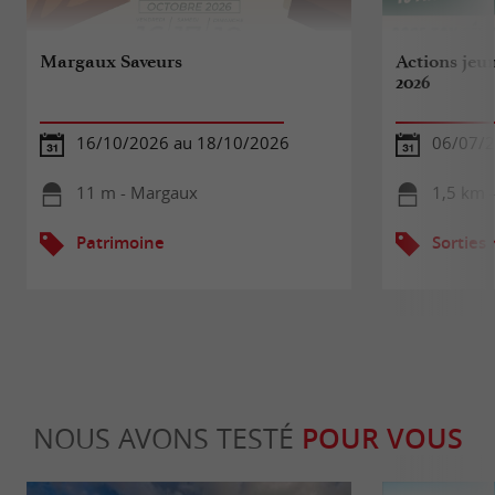
Margaux Saveurs
Actions jeu
2026
16/10/2026 au 18/10/2026
06/07/2
11 m - Margaux
1,5 km 
Patrimoine
Sorties
NOUS AVONS TESTÉ
POUR VOUS