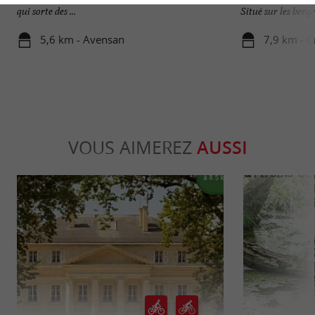
qui sorte des ...
Situé sur les berges
5,6 km - Avensan
7,9 km - 
VOUS AIMEREZ
AUSSI