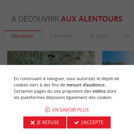
À DÉCOUVRIR
AUX ALENTOURS
Découvrir
S'informer
Se loger
Se r
En continuant à naviguer, vous autorisez le dépôt de
cookies tiers à des fins de
mesure d'audience
.
Certaines pages du site proposent des
vidéos
dont
les plateformes déposent également des cookies.
EN SAVOIR PLUS
Château Citran
Fort Médoc
JE REFUSE
J'ACCEPTE
À Citran, on apprend en s'amusant ! Découverte
Le Fort-Médoc est 
ludique d'un château viticole Envie d'une visite
Vauban, sur la c