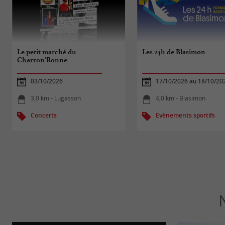
Le petit marché du
Les 24h de Blasimon
Charron'Ronne
03/10/2026
17/10/2026 au 18/10/20
3,0 km - Lugasson
4,0 km - Blasimon
Concerts
Evènements sportifs