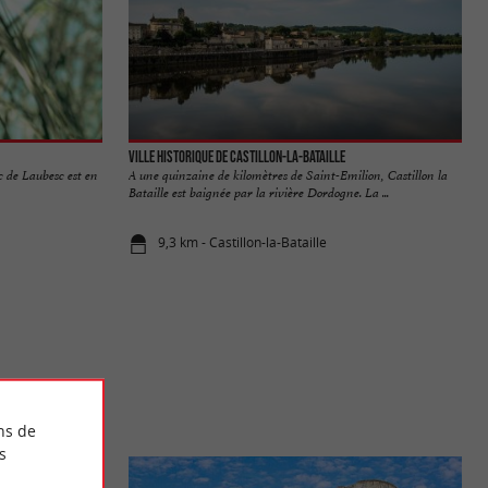
Ville historique de Castillon-la-Bataille
c de Laubesc est en
A une quinzaine de kilomètres de Saint-Emilion, Castillon la
Bataille est baignée par la rivière Dordogne. La ...
9,3 km - Castillon-la-Bataille
ns de
s