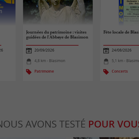
Journées du patrimoine : visites
Fête locale de Bla
guidées de l'Abbaye de Blasimon
26
20/09/2026
24/08/2026
4,8 km - Blasimon
5,1 km - Blasim
Patrimoine
Concerts
NOUS AVONS TESTÉ
POUR VOU