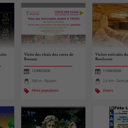
site
Visite des chais des caves de
Visites estivales 
Rauzan
Bonhoste
12/08/2026
17/09/2026
589 m - Rauzan
2,4 km - Saint-
Fêtes populaires
Divers