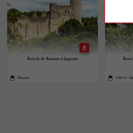
Boucle de Rauzan à Jugazan
Bouc
Rauzan
148 m - R