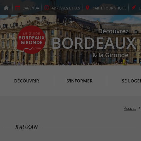
L'
AGENDA
ADRESSES
UTILES
CARTE
TOURISTIQUE
Découvrez
BORDEAUX
& la Gironde
DÉCOUVRIR
S'INFORMER
SE LOGE
Accueil
RAUZAN