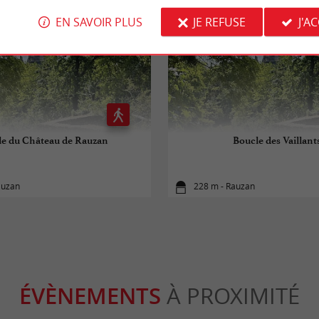
EN SAVOIR PLUS
JE REFUSE
J'A
le du Château de Rauzan
Boucle des Vaillant
auzan
228 m - Rauzan
ÉVÈNEMENTS
À PROXIMITÉ