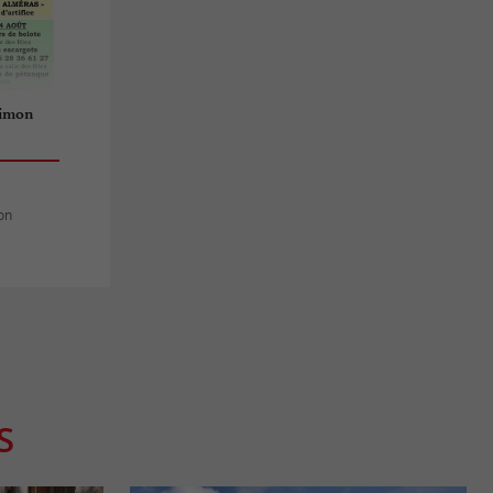
simon
on
S