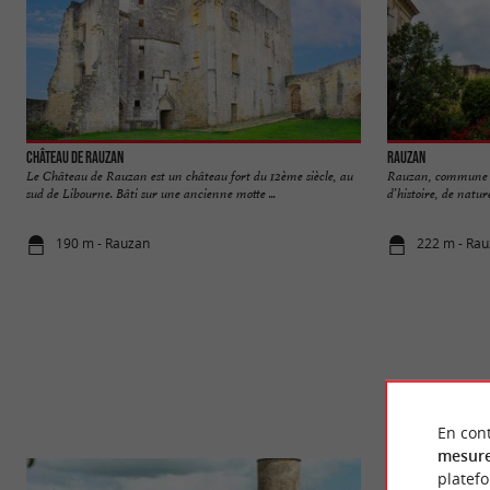
Château de Rauzan
Rauzan
Le Château de Rauzan est un château fort du 12ème siècle, au
Rauzan, commune s
sud de Libourne. Bâti sur une ancienne motte ...
d’histoire, de natur
190 m - Rauzan
222 m - Ra
En cont
mesure
platef