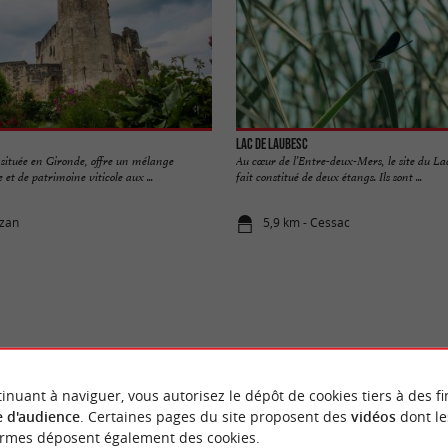
Lac de Laubesc
ituée en Gironde, offre un mélange
Au cœur de l’Entre-deux-Mers, le site du La
e et de patrimoine viticole aux ...
fait constitué de deux étangs. Ils sont ...
uzan
5,9 km - Cessac
VOUS AIMEREZ
AUSSI
inuant à naviguer, vous autorisez le dépôt de cookies tiers à des fi
 d'audience
. Certaines pages du site proposent des
vidéos
dont le
ormes déposent également des cookies.