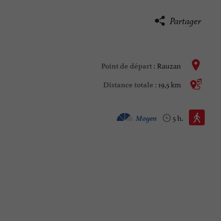
Partager
Rauzan
Point de départ :
19,5 km
Distance totale :
Marche à pied :
Moyen
5 h.