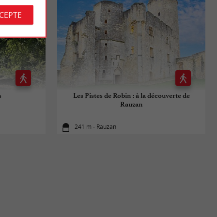
CCEPTE
s
Les Pistes de Robin : à la découverte de
Rauzan
241 m - Rauzan