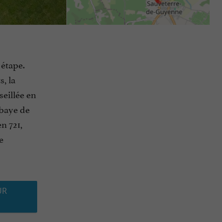
 étape.
, la
eillée en
bbaye de
n 721,
e
UR