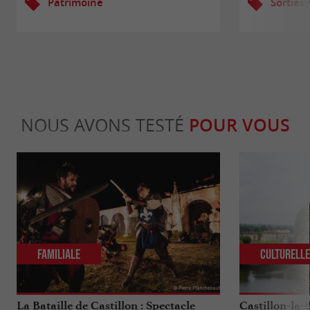
Patrimoine
Sorties
NOUS AVONS TESTÉ
POUR VOUS
Familiale
Culturell
La Bataille de Castillon : Spectacle
Castillon-la-B