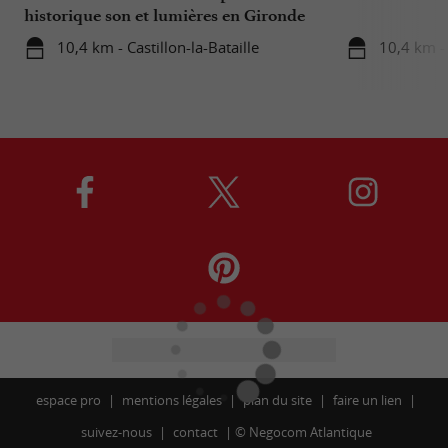
historique son et lumières en Gironde
10,4 km - Castillon-la-Bataille
10,4 km - 
espace pro
mentions légales
plan du site
faire un lien
suivez-nous
contact
©
Negocom Atlantique