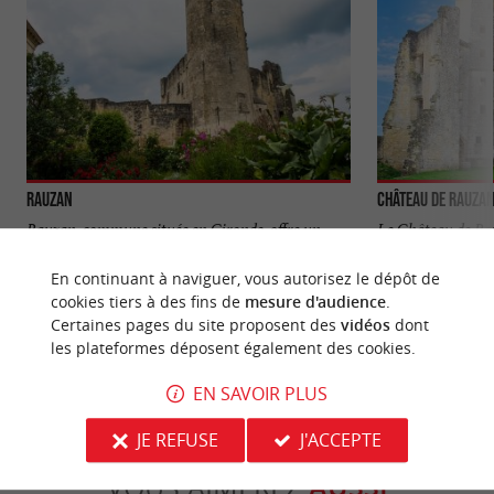
Rauzan
Château de Rauza
Rauzan, commune située en Gironde, offre un
Le Château de Rau
mélange d’histoire, de nature et de patrimoine
12ème siècle, au s
viticole aux ...
ancienne motte ...
En continuant à naviguer, vous autorisez le dépôt de
cookies tiers à des fins de
mesure d'audience
.
44 m - Rauzan
67 m - Ra
Certaines pages du site proposent des
vidéos
dont
les plateformes déposent également des cookies.
EN SAVOIR PLUS
JE REFUSE
J'ACCEPTE
VOUS AIMEREZ
AUSSI