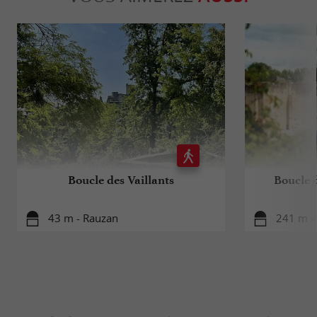
Boucle des Vaillants
Boucle 
43 m - Rauzan
241 m -