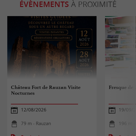
ÉVÈNEMENTS
À PROXIMITÉ
Château Fort de Rauzan Visite
Fresque de l
Nocturnes
12/08/2026
19/09/
79 m - Rauzan
196 m -