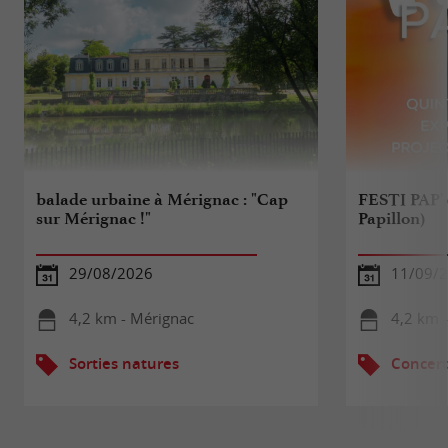
balade urbaine à Mérignac : "Cap
FESTI PAP' (
sur Mérignac !"
Papillon)
29/08/2026
11/09/
4,2 km - Mérignac
4,2 km 
Sorties natures
Concert