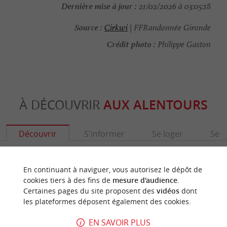
Dernière mise à jour :
21/02/2026 à 03:05:18
Source :
Cirkwi
| FFRandonnée Gironde
Crédit photo :
Philippe Gaston
À DÉCOUVRIR
AUX ALENTOURS
Découvrir
S'informer
Se loger
Se r
En continuant à naviguer, vous autorisez le dépôt de
cookies tiers à des fins de
mesure d'audience
.
Certaines pages du site proposent des
vidéos
dont
les plateformes déposent également des cookies.
EN SAVOIR PLUS