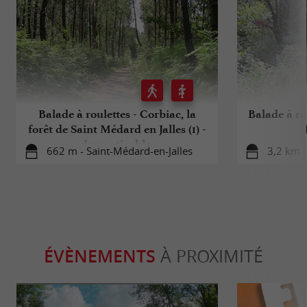
Balade à roulettes - Corbiac, la
Balade à ro
forêt de Saint Médard en Jalles (1) -
Impraticable
662 m - Saint-Médard-en-Jalles
3,2 km -
ÉVÈNEMENTS
À PROXIMITÉ