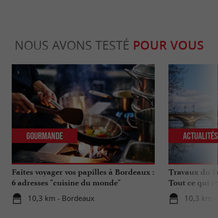
NOUS AVONS TESTÉ
POUR VOUS
Gourmande
Actualité
Faites voyager vos papilles à Bordeaux :
Travaux du Po
6 adresses "cuisine du monde"
Tout ce qui c
déplacements 
10,3 km - Bordeaux
10,3 km -