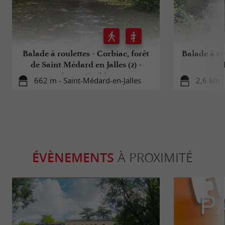
Balade à roulettes - Corbiac, forêt
Balade à ro
de Saint Médard en Jalles (2) -
Impraticable
662 m - Saint-Médard-en-Jalles
2,6 km -
ÉVÈNEMENTS
À PROXIMITÉ