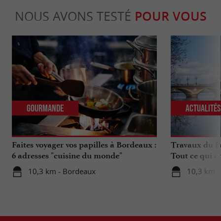
NOUS AVONS TESTÉ
POUR VOUS
Gourmande
Actualité
Faites voyager vos papilles à Bordeaux :
Travaux du Po
6 adresses "cuisine du monde"
Tout ce qui c
déplacements 
10,3 km - Bordeaux
10,3 km -