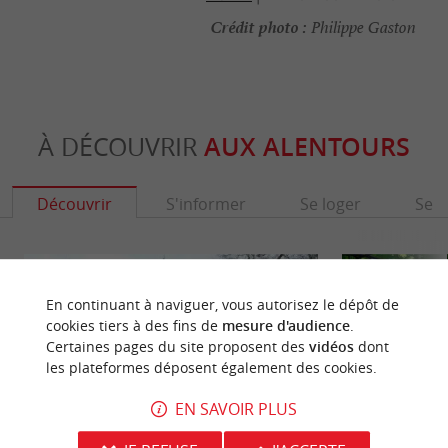
Crédit photo :
Philippe Gaston
À DÉCOUVRIR
AUX ALENTOURS
Découvrir
S'informer
Se loger
Se r
En continuant à naviguer, vous autorisez le dépôt de
cookies tiers à des fins de
mesure d'audience
.
Certaines pages du site proposent des
vidéos
dont
les plateformes déposent également des cookies.
EN SAVOIR PLUS