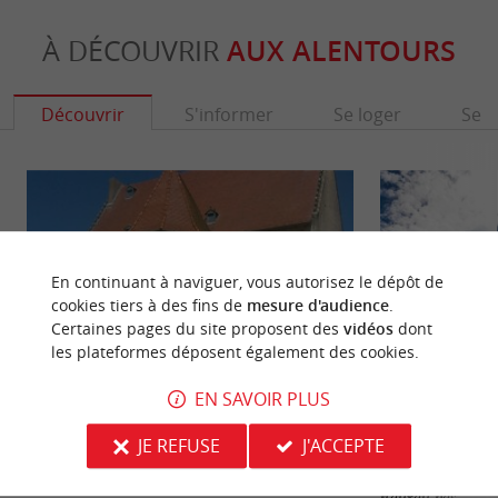
À DÉCOUVRIR
AUX ALENTOURS
Découvrir
S'informer
Se loger
Se r
En continuant à naviguer, vous autorisez le dépôt de
cookies tiers à des fins de
mesure d'audience
.
Certaines pages du site proposent des
vidéos
dont
les plateformes déposent également des cookies.
EN SAVOIR PLUS
Le Château Robillard et son parc
Saint-André-de-C
JE REFUSE
J'ACCEPTE
Le Château Robillard est un petit manoir, au
Située sur la Dor
cœur d’un beau parc arboré sur la commune de ...
petit port de plais
n’aurait pas ...