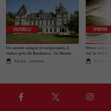
Culturelle
Sportive
Un musée unique et surprenant, à
Venez voir le
visiter près de Bordeaux : Le Musée
sur la rivière !
National de l’Assurance Maladie
9,6 km - Lormont
13,3 km -