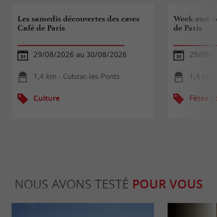
Les samedis découvertes des caves
Week-end dé
Café de Paris
de Paris
29/08/2026 au 30/08/2026
29/08/2
1,4 km - Cubzac-les-Ponts
1,4 km -
Culture
Fêtes p
NOUS AVONS TESTÉ
POUR VOUS