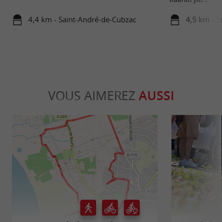
4,4 km - Saint-André-de-Cubzac
4,5 km - S
VOUS AIMEREZ
AUSSI