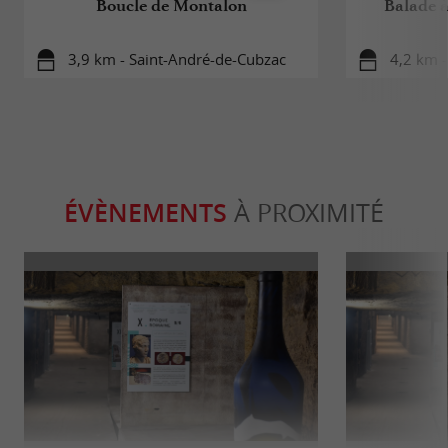
Boucle de Montalon
Balade à 
3,9 km - Saint-André-de-Cubzac
4,2 km - 
ÉVÈNEMENTS
À PROXIMITÉ