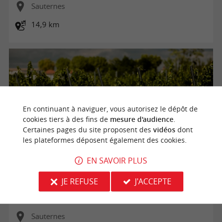
Sauternes
14,9 km
En continuant à naviguer, vous autorisez le dépôt de
cookies tiers à des fins de
mesure d'audience
.
Certaines pages du site proposent des
vidéos
dont
les plateformes déposent également des cookies.
EN SAVOIR PLUS
Fermeture temporaire - Les vignobles à vélo - Les Grands
JE REFUSE
J'ACCEPTE
Crus Classés du Sauternais
Sauternes