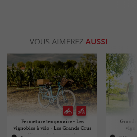
VOUS AIMEREZ
AUSSI
Fermeture temporaire - Les
Grande
vignobles à vélo - Les Grands Crus
vign
Classés du Sauternais