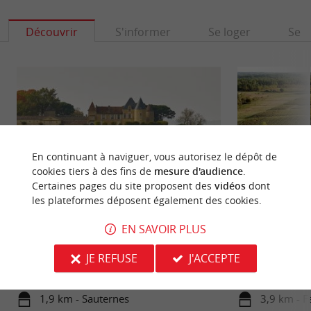
Découvrir
S'informer
Se loger
Se r
En continuant à naviguer, vous autorisez le dépôt de
cookies tiers à des fins de
mesure d'audience
.
Certaines pages du site proposent des
vidéos
dont
les plateformes déposent également des cookies.
Château d'Yquem
Château de Fargue
EN SAVOIR PLUS
Situé sur la commune même de Sauternes, au sud
Le Château de Far
de Langon, le Château d’Yquem fait partie des
dans le vignoble 
JE REFUSE
J'ACCEPTE
grands noms du ...
sur la rive gauche .
1,9 km - Sauternes
3,9 km - F