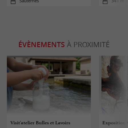
Sauternes
341 m -
ÉVÈNEMENTS
À PROXIMITÉ
Visit'atelier Bulles et Lavoirs
Exposition A