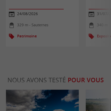
24/08/2026
31/07/2
329 m - Sauternes
340 m -
Patrimoine
Exposit
NOUS AVONS TESTÉ
POUR VOUS