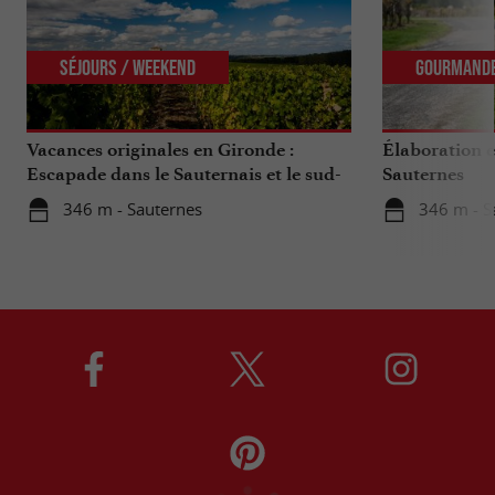
Séjours / Weekend
Gourmand
Vacances originales en Gironde :
Élaboration e
Escapade dans le Sauternais et le sud-
Sauternes
Gironde
346 m - Sauternes
346 m - S