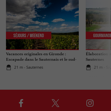
Séjours / Weekend
Gourmand
Vacances originales en Gironde :
Élaboration e
Escapade dans le Sauternais et le sud-
Sauternes
Gironde
21 m - Sauternes
21 m - Sa