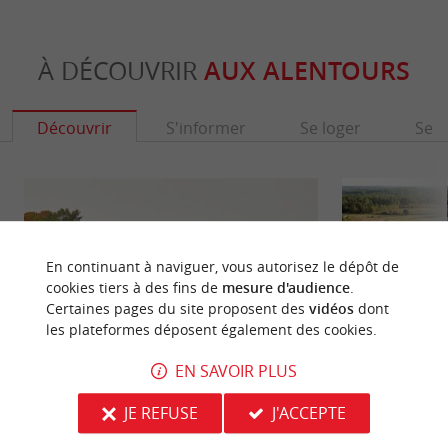
À DÉCOUVRIR
AUX ALENTOURS
Découvrir
S'informer
Se loger
Se r
En continuant à naviguer, vous autorisez le dépôt de
cookies tiers à des fins de
mesure d'audience
.
Certaines pages du site proposent des
vidéos
dont
les plateformes déposent également des cookies.
EN SAVOIR PLUS
Château d'Yquem
Château de Fargue
JE REFUSE
J'ACCEPTE
Situé sur la commune même de Sauternes, au sud
Le Château de Far