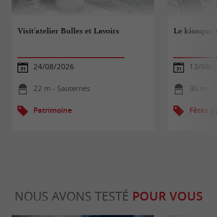
Visit'atelier Bulles et Lavoirs
Le kiosque e
24/08/2026
13/08/
22 m - Sauternes
30 m - 
Patrimoine
Fêtes p
NOUS AVONS TESTÉ
POUR VOUS