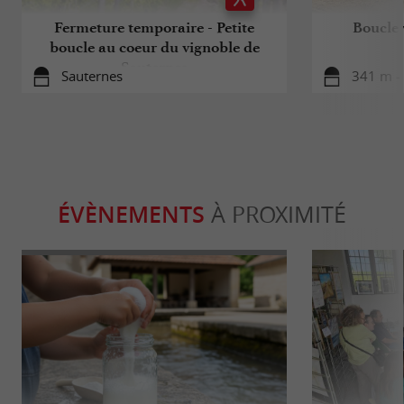
Fermeture temporaire - Petite
Boucle 
boucle au coeur du vignoble de
Sauternes
Sauternes
341 m -
ÉVÈNEMENTS
À PROXIMITÉ