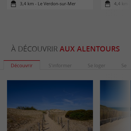
Jean-Baptiste de l’Hôpital
3,4 km - Le Verdon-sur-Mer
4,4 km 
À DÉCOUVRIR
AUX ALENTOURS
Découvrir
S'informer
Se loger
Se r