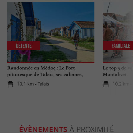
Détente
Familiale
Randonnée en Médoc : Le Port
Le top 5 de v
pittoresque de Talais, ses cabanes,
Montalivet
artisans et huîtres
10,1 km - Talais
10,2 km -
ÉVÈNEMENTS
À PROXIMITÉ