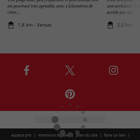
est pourtant très agréable, avec 2 kilomètres de
une ambiance famil
côtes ...
accède par un ...
1,8 km - Vensac
2,0 km - G
espace pro
mentions légales
plan du site
faire un lien