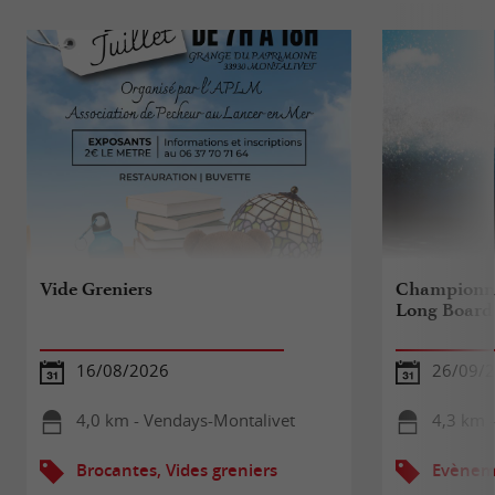
Vide Greniers
Championna
Long Board
16/08/2026
26/09/2
4,0 km - Vendays-Montalivet
4,3 km 
Brocantes, Vides greniers
Evèneme