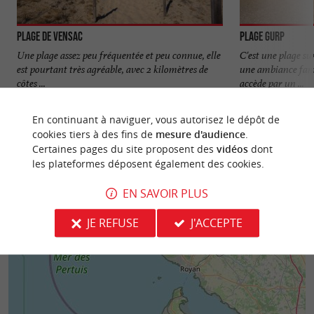
Plage de Vensac
Plage Gurp
Une plage assez peu fréquentée et peu connue, elle
C'est une plage sur
est pourtant très agréable, avec 2 kilomètres de
une ambiance famil
côtes ...
accède par un ...
1,8 km - Vensac
2,0 km - G
En continuant à naviguer, vous autorisez le dépôt de
cookies tiers à des fins de
mesure d'audience
.
Certaines pages du site proposent des
vidéos
dont
les plateformes déposent également des cookies.
EN SAVOIR PLUS
JE REFUSE
J'ACCEPTE