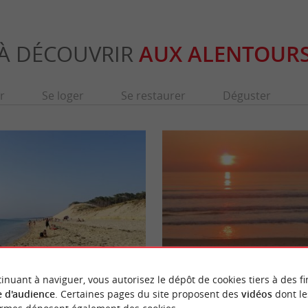
À DÉCOUVRIR
AUX ALENTOUR
r
Se loger
Se restaurer
Déguster
Plage de la Salie Nord
inuant à naviguer, vous autorisez le dépôt de cookies tiers à des fi
ice est la première place océane après la
C'est une plage qu'adorent les surfeurs et le
 d'audience
. Certaines pages du site proposent des
vidéos
dont le
Bassin d'Arcachon. Elle est ...
de glisse. On peut d'ailleurs se renseigner sur 