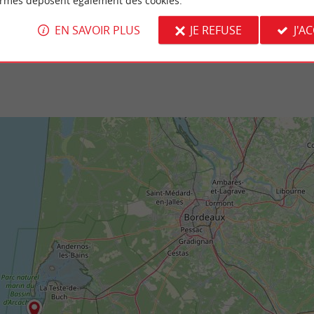
ormes déposent également des cookies.
la-Sur-Mer
2,4 km - La Teste-de-Buch
EN SAVOIR PLUS
JE REFUSE
J'A