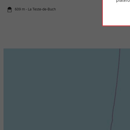
platef
609 m - La Teste-de-Buch
1,2 km - Py