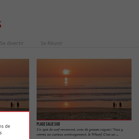
S
Se divertir
Se Réunir
Plage Salie Sud
ns de
s amateurs de sports
Un spot de surf renommé, avec de grosses vagues ! Vous y
s
...
verrez un curieux aménagement, le Wharf. C'est un ...