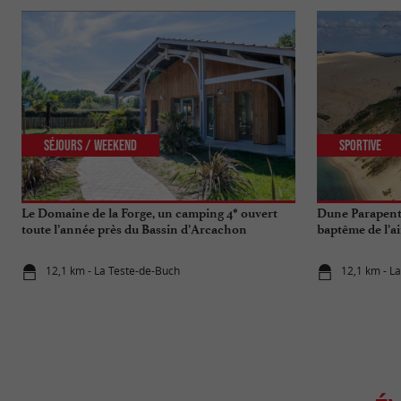
Séjours / Weekend
Sportive
Le Domaine de la Forge, un camping 4* ouvert
Dune Parapent
toute l’année près du Bassin d’Arcachon
baptême de l’a
12,1 km - La Teste-de-Buch
12,1 km - L