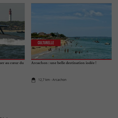
Culturelle
guer au cœur du
Arcachon : une belle destination iodée !
12,7 km - Arcachon