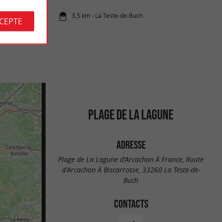
3,5 km - La Teste-de-Buch
CCEPTE
PLAGE DE LA LAGUNE
ADRESSE
Plage de La Lagune d'Arcachon À France, Route
d'Arcachon À Biscarrosse, 33260 La Teste-de-
Buch
CONTACTS