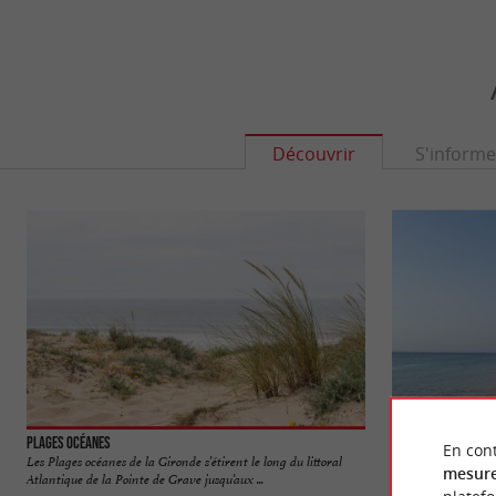
Découvrir
S'informe
Plages océanes
Plage Petit Nice
En cont
Les Plages océanes de la Gironde s’étirent le long du littoral
La Plage du Petit N
mesure
Atlantique de la Pointe de Grave jusqu’aux ...
Dune du Pilat et le 