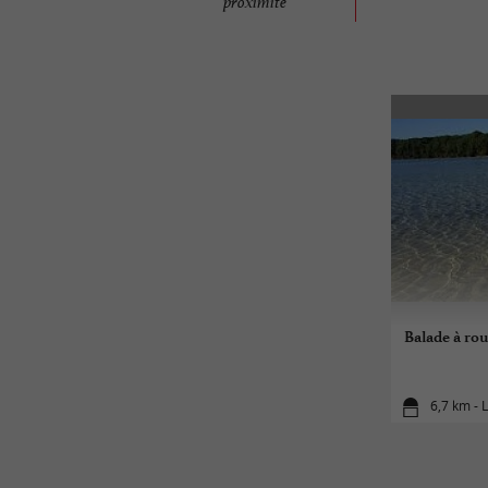
proximité
Balade à rou
6,7 km - 