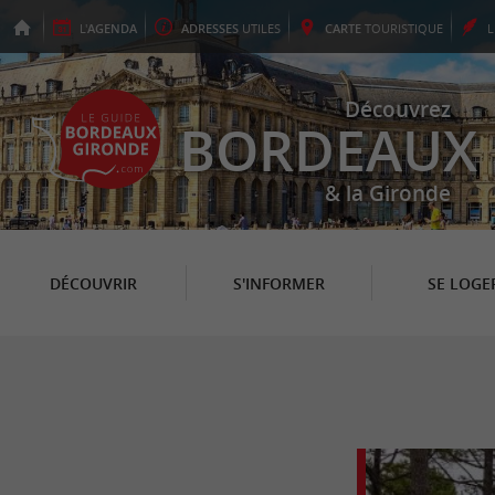
L'
AGENDA
ADRESSES
UTILES
CARTE
TOURISTIQUE
Découvrez
BORDEAUX
& la Gironde
DÉCOUVRIR
S'INFORMER
SE LOGE