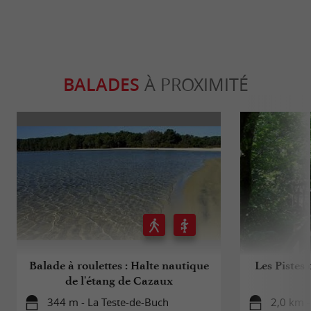
BALADES
À PROXIMITÉ
Balade à roulettes : Halte nautique
Les Pistes 
de l'étang de Cazaux
344 m - La Teste-de-Buch
2,0 km -