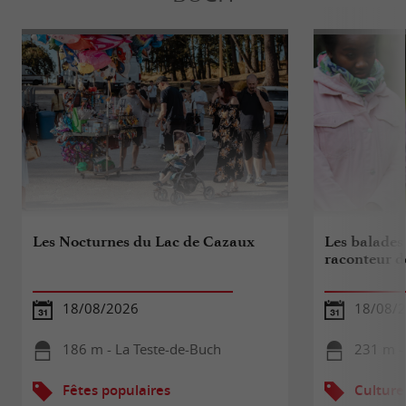
Les Nocturnes du Lac de Cazaux
Les balades 
raconteur d
18/08/2026
18/08/
186 m - La Teste-de-Buch
231 m -
Fêtes populaires
Culture