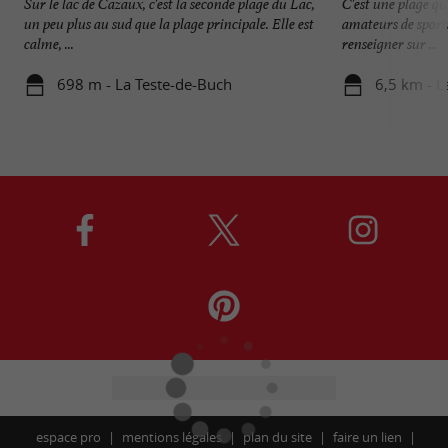
Sur le lac de Cazaux, c'est la seconde plage du Lac,
C'est une plage qu'
un peu plus au sud que la plage principale. Elle est
amateurs de sports 
calme, ...
renseigner sur ...
698 m - La Teste-de-Buch
6,5 km - L
espace pro
mentions légales
plan du site
faire un lien