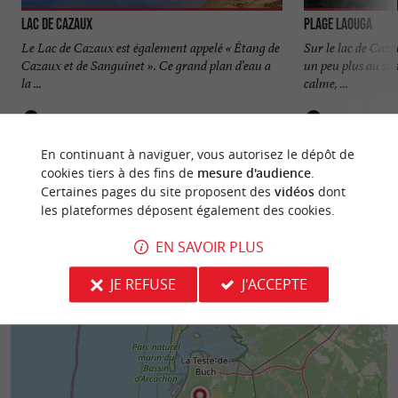
Lac de Cazaux
Plage Laouga
Le Lac de Cazaux est également appelé « Étang de
Sur le lac de Caza
Cazaux et de Sanguinet ». Ce grand plan d’eau a
un peu plus au sud 
la ...
calme, ...
138 m - La Teste-de-Buch
698 m - La
En continuant à naviguer, vous autorisez le dépôt de
cookies tiers à des fins de
mesure d'audience
.
Certaines pages du site proposent des
vidéos
dont
les plateformes déposent également des cookies.
EN SAVOIR PLUS
JE REFUSE
J'ACCEPTE