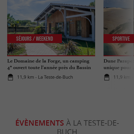
Séjours / Weekend
Sportive
Le Domaine de la Forge, un camping
Dune Parapen
4* ouvert toute l’année près du Bassin
unique pour u
d’Arcachon
Gironde
11,9 km - La Teste-de-Buch
11,9 km -
ÉVÈNEMENTS
À LA TESTE-DE-
BUCH