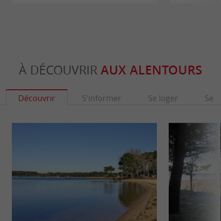
À DÉCOUVRIR
AUX ALENTOURS
Découvrir
S'informer
Se loger
Se r