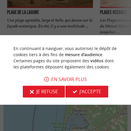
Plage de la Lagune
Plages océanes
Une plage agréable, large et belle, qui donne sur la
Les Plages océanes
façade océanique. En été, il y a une multitude ...
du littoral Atlant
jusqu’aux ...
1,2 km - La Teste-de-Buch
1,8 km - L
En continuant à naviguer, vous autorisez le dépôt de
cookies tiers à des fins de
mesure d'audience
.
Certaines pages du site proposent des
vidéos
dont
les plateformes déposent également des cookies.
EN SAVOIR PLUS
JE REFUSE
J'ACCEPTE