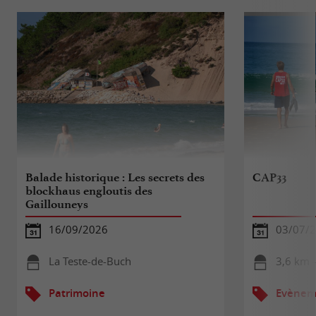
Balade historique : Les secrets des
CAP33
blockhaus engloutis des
Gaillouneys
16/09/2026
03/07/2
La Teste-de-Buch
3,6 km -
Patrimoine
Evèneme