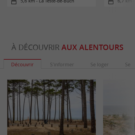
5,6 km - La Teste-de-Buch
6,7 km -
À DÉCOUVRIR
AUX ALENTOURS
Découvrir
S'informer
Se loger
Se r