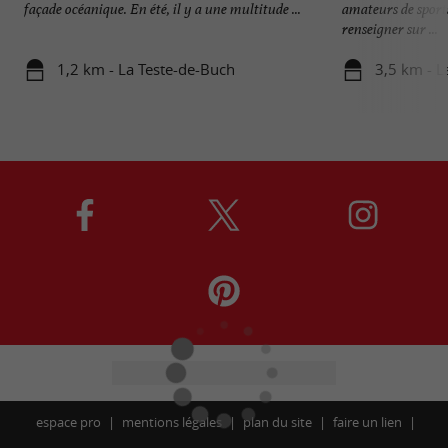
façade océanique. En été, il y a une multitude ...
amateurs de sports 
renseigner sur ...
1,2 km - La Teste-de-Buch
3,5 km - L
espace pro
mentions légales
plan du site
faire un lien