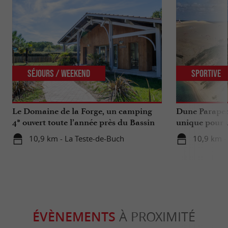
Séjours / Weekend
Sportive
Le Domaine de la Forge, un camping
Dune Parapen
4* ouvert toute l’année près du Bassin
unique pour u
d’Arcachon
Gironde
10,9 km - La Teste-de-Buch
10,9 km -
ÉVÈNEMENTS
À PROXIMITÉ