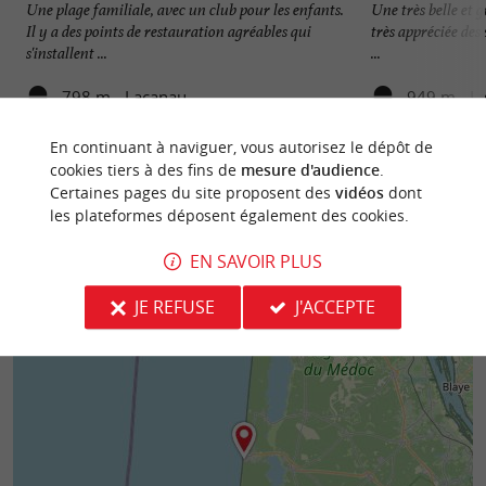
Une plage familiale, avec un club pour les enfants.
Une très belle et g
Il y a des points de restauration agréables qui
très appréciée des 
s'installent ...
...
798 m - Lacanau
949 m - L
En continuant à naviguer, vous autorisez le dépôt de
cookies tiers à des fins de
mesure d'audience
.
Certaines pages du site proposent des
vidéos
dont
les plateformes déposent également des cookies.
EN SAVOIR PLUS
JE REFUSE
J'ACCEPTE