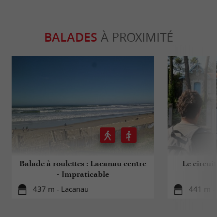
BALADES
À PROXIMITÉ
Balade à roulettes : Lacanau centre
Le circuit
- Impraticable
437 m - Lacanau
441 m -