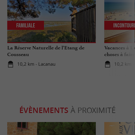
Familiale
Incontour
La Réserve Naturelle de l’Etang de
Vacances à La
Cousseau
choses à fair
votre séjour
10,2 km - Lacanau
10,2 km -
ÉVÈNEMENTS
À PROXIMITÉ