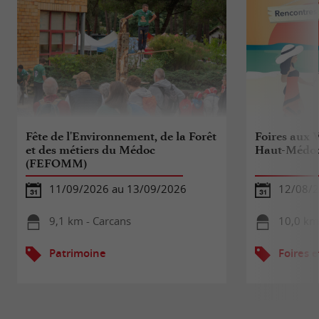
Fête de l'Environnement, de la Forêt
Foires aux 
et des métiers du Médoc
Haut-Médo
(FEFOMM)
11/09/2026 au 13/09/2026
12/08/
9,1 km - Carcans
10,0 km
Patrimoine
Foires e