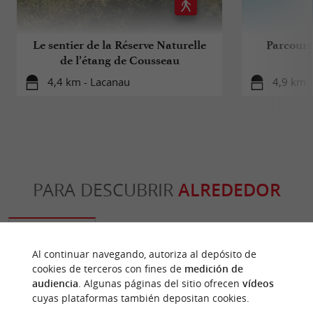
Le sentier de la Réserve Naturelle
Parcours
de l’étang de Cousseau
4,4 km - Lacanau
4,9 km 
PARA DESCUBRIR
ALREDEDOR
Descubrir
Información
Alojamiento
Al continuar navegando, autoriza al depósito de
cookies de terceros con fines de
medición de
audiencia
. Algunas páginas del sitio ofrecen
vídeos
cuyas plataformas también depositan cookies.