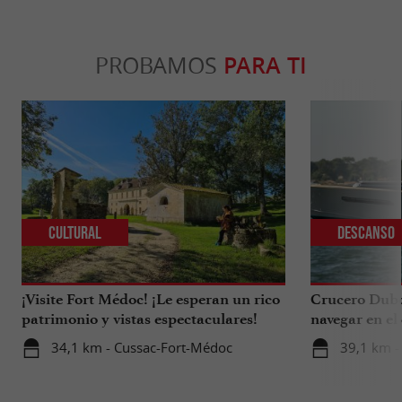
PROBAMOS
PARA TI
Cultural
Descanso
¡Visite Fort Médoc! ¡Le esperan un rico
Crucero Dubou
patrimonio y vistas espectaculares!
navegar en el
Arcachon.
34,1 km - Cussac-Fort-Médoc
39,1 km -