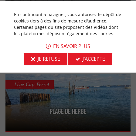
En continuant à naviguer, vous autorisez le dépôt de
cookies tiers à des fins de
mesure d'audience
.
Lège-Cap-Ferret
Certaines pages du site proposent des
vidéos
dont
les plateformes déposent également des cookies.
EN SAVOIR PLUS
Plage de la Vigne
JE REFUSE
J'ACCEPTE
Lège-Cap-Ferret
Plage de Herbe