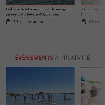
Dubourdieu Cruise : l’art de naviguer
Arcachon : un
au cœur du bassin d’Arcachon
!
6,5 km - Arcachon
6,5 km - 
ÉVÈNEMENTS
À PROXIMITÉ