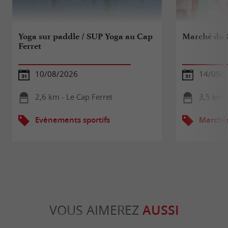
Yoga sur paddle / SUP Yoga au Cap
Marché du 
Ferret
10/08/2026
14/09/2
2,6 km - Le Cap Ferret
3,5 km -
Evènements sportifs
Marché
VOUS AIMEREZ
AUSSI