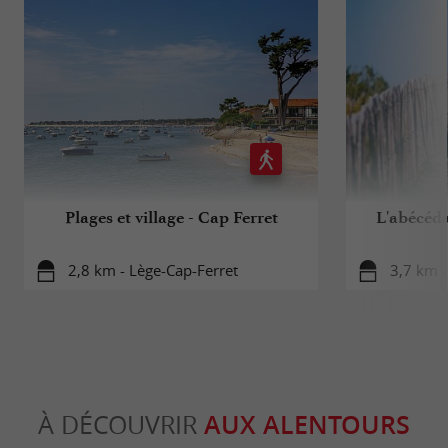
Plages et village - Cap Ferret
L'abécéd
2,8 km - Lège-Cap-Ferret
3,7 km -
À DÉCOUVRIR
AUX ALENTOURS