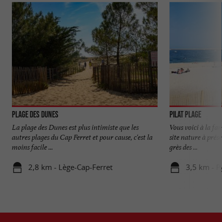
Plage des Dunes
Pilat Plage
La plage des Dunes est plus intimiste que les
Vous voici à la f
autres plages du Cap Ferret et pour cause, c'est la
site nature à prése
moins facile ...
grès des ...
2,8 km - Lège-Cap-Ferret
3,5 km - P