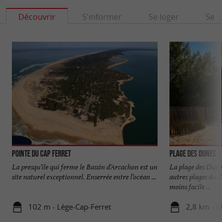
Découvrir
S'informer
Se loger
Se r
Pointe du Cap Ferret
Plage des Dunes
La presqu’île qui ferme le Bassin d’Arcachon est un
La plage des Dunes
site naturel exceptionnel. Enserrée entre l’océan ...
autres plages du Ca
moins facile ...
102 m - Lège-Cap-Ferret
2,8 km - L