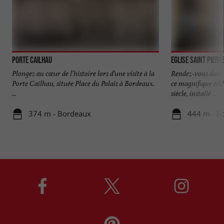
Porte Cailhau
Eglise Saint Pierr
Plongez au cœur de l’histoire lors d’une visite à la
Rendez-vous dans
Porte Cailhau, située Place du Palais à Bordeaux.
ce magnifique édifi
...
siècle, installé ...
374 m - Bordeaux
444 m - B