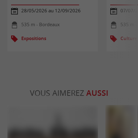
28/05/2026 au 12/09/2026
07/07/2
535 m - Bordeaux
535 m -
Expositions
Culture
VOUS AIMEREZ
AUSSI