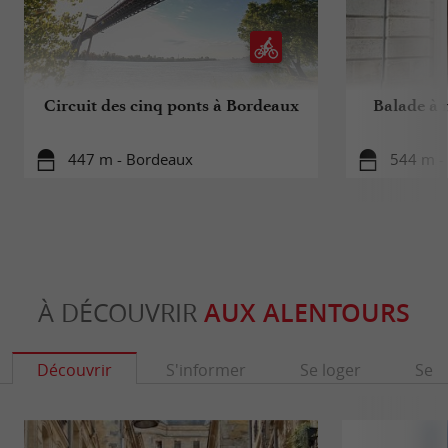
Circuit des cinq ponts à Bordeaux
Balade à r
447 m - Bordeaux
544 m -
À DÉCOUVRIR
AUX ALENTOURS
Découvrir
S'informer
Se loger
Se r