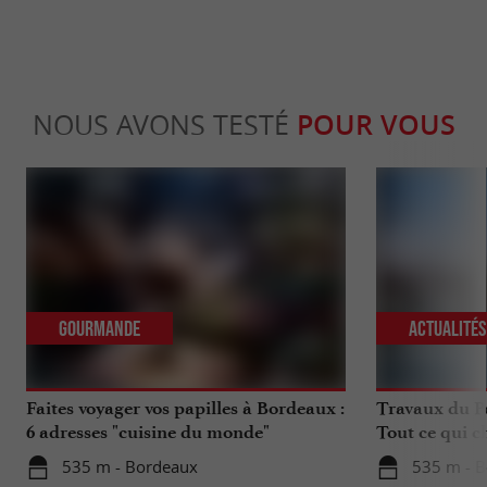
NOUS AVONS TESTÉ
POUR VOUS
Gourmande
Actualité
Faites voyager vos papilles à Bordeaux :
Travaux du Po
6 adresses "cuisine du monde"
Tout ce qui c
déplacements 
535 m - Bordeaux
535 m - 