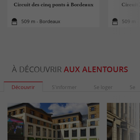
Circuit des cinq ponts à Bordeaux
Circuit
509 m - Bordeaux
509 m -
À DÉCOUVRIR
AUX ALENTOURS
Découvrir
S'informer
Se loger
Se r