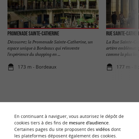
Promenade Sainte-Catherine
Rue Sainte-Cather
Découvrez la Promenade Sainte-Catherine, un
La Rue Sainte-Ca
espace unique à Bordeaux qui réinvente
artère emblémati
l'expérience du shopping en ...
comme la plus long
173 m - Bordeaux
177 m - B
En continuant à naviguer, vous autorisez le dépôt de
cookies tiers à des fins de
mesure d'audience
.
Certaines pages du site proposent des
vidéos
dont
les plateformes déposent également des cookies.