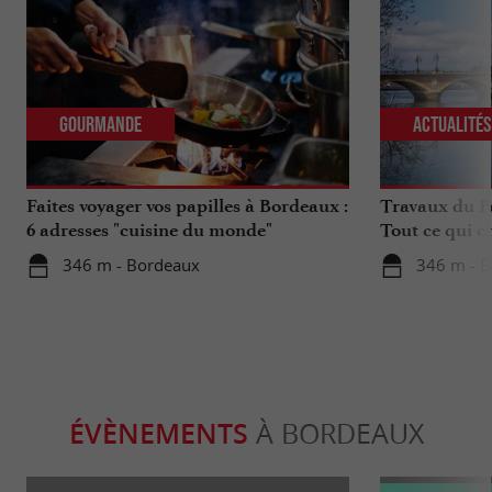
Gourmande
Actualité
Faites voyager vos papilles à Bordeaux :
Travaux du Po
6 adresses "cuisine du monde"
Tout ce qui c
déplacements 
346 m - Bordeaux
346 m - 
ÉVÈNEMENTS
À BORDEAUX