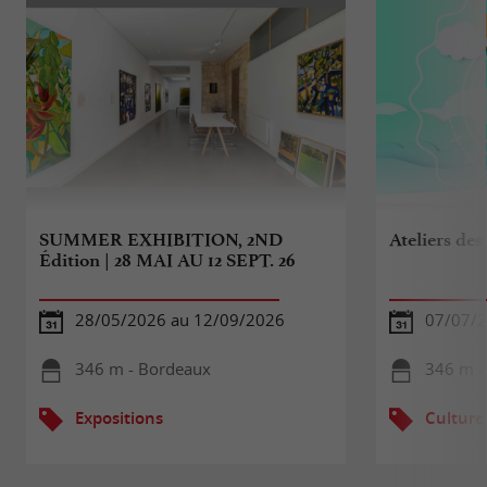
SUMMER EXHIBITION, 2ND
Ateliers des
Édition | 28 MAI AU 12 SEPT. 26
28/05/2026 au 12/09/2026
07/07/2
346 m - Bordeaux
346 m -
Expositions
Culture