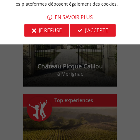
n
o
t
e
c
o
u
p
e
c
o
e
u
r
d
r
les plateformes déposent également des cookies.
EN SAVOIR PLUS
JE REFUSE
J'ACCEPTE
Château Picque Caillou
à Mérignac
Top expériences