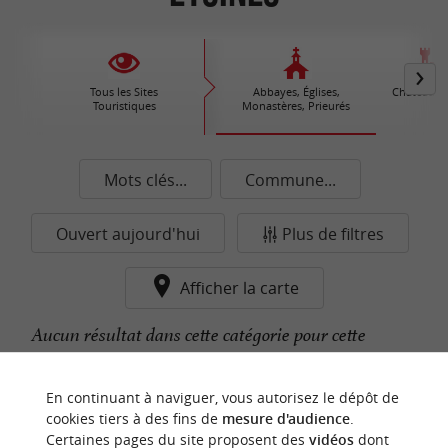
Tous les Sites
Abbayes, Églises,
Châteaux /
Touristiques
Monastères, Prieurés
Mots clés...
Commune...
Ouvert aujourd'hui
Plus de filtres
Afficher la carte
Aucun résultat dans cette catégorie pour cette
commune pour le moment...
En continuant à naviguer, vous autorisez le dépôt de
cookies tiers à des fins de
mesure d'audience
.
Certaines pages du site proposent des
vidéos
dont