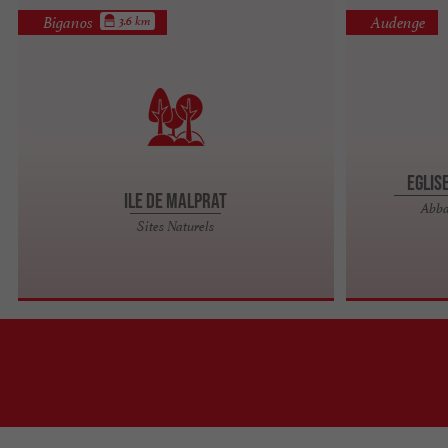
Biganos
Audenge
3.6 km
Eglis
Ile de Malprat
Abba
L’île de Malprat fait partie du Bassin d’Arcachon,
Sites Naturels
non loin de Biganos. Cette île s’est formée dans le
...