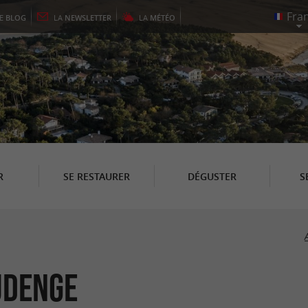
LE
BLOG
LA
NEWSLETTER
LA
MÉTÉO
R
SE RESTAURER
DÉGUSTER
S
udenge