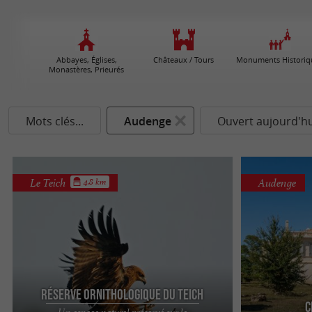
Abbayes, Églises,
Châteaux / Tours
Monuments Historiq
Monastères, Prieurés
Mots clés...
Audenge
Ouvert aujourd'hu
Le Teich
Audenge
4.8 km
Réserve Orni­thologique du Teich
C
Un espace naturel préservé sur le