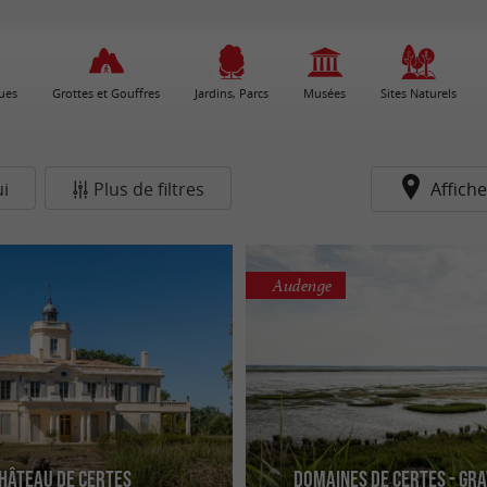
ues
Grottes et Gouffres
Jardins, Parcs
Musées
Sites Naturels
i
Plus de filtres
Affiche
Audenge
hâteau de Certes
Domaines de Certes - Gr