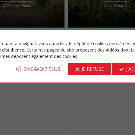
et Lanton, au cœur du Bassin
Ce site naturel exceptionnel de près
Châteaux / Tours
Sites Naturels
 Château de Certes est un ancien
hectares, offre des paysages magnif
on du ...
milles occasions ...
inuant à naviguer, vous autorisez le dépôt de cookies tiers à des fi
 d'audience
. Certaines pages du site proposent des
vidéos
dont le
ormes déposent également des cookies.
EN SAVOIR PLUS
JE REFUSE
J'A