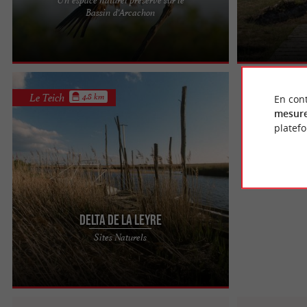
LA RÉSERVE ORNITHOLOGIQUE DU TEICH Au plus
Entre Audenge 
Bassin d'Arcachon
près des oiseaux sauvages La Réserve
d’Arcachon, le
Ornithologique du Teich est un ...
site de producti
Le Teich
4.8 km
En cont
mesure
platef
Delta de la Leyre
Le Delta de la Leyre est le lieu de rendez-vous
Sites Naturels
entre L’Eyre et le Bassin d’Arcachon. Cette belle
rivière a ...