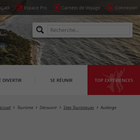
Espace Pro
Carnets de Voyage
Connexion
E DIVERTIR
SE RÉUNIR
TOP EXPÉRIENCES
Masquer la carte
Accueil
Tourisme
Découvrir
Sites Touristiques
Audenge