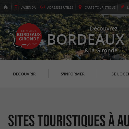
L'
AGENDA
ADRESSES
UTILES
CARTE
TOURISTIQUE
Découvrez
BORDEAUX
& la Gironde
DÉCOUVRIR
S'INFORMER
SE LOGE
Sites Touristiques à A