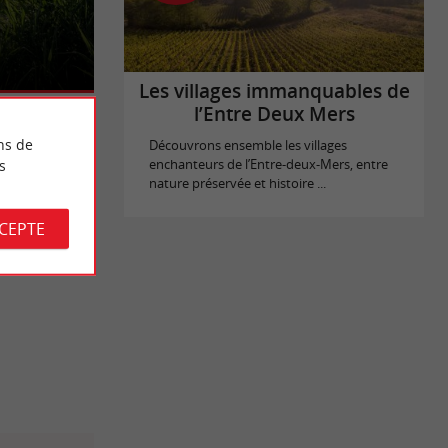
 de 530
iques et
Les villages immanquables de
l’Entre Deux Mers
ns de
Découvrons ensemble les villages
s
enchanteurs de l’Entre-deux-Mers, entre
nature préservée et histoire ...
CCEPTE