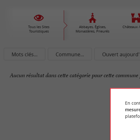
Tous les Sites
Abbayes, Églises,
Châteaux /
Touristiques
Monastères, Prieurés
Mots clés...
Commune...
Ouvert aujourd'
Aucun résultat dans cette catégorie pour cette commune 
En cont
mesure
platef