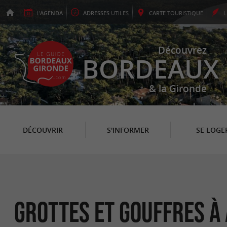
L'
AGENDA
ADRESSES
UTILES
CARTE
TOURISTIQUE
Découvrez
BORDEAUX
& la Gironde
DÉCOUVRIR
S'INFORMER
SE LOGE
Grottes et Gouffres à