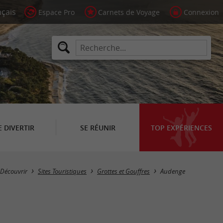
Espace Pro
Carnets de Voyage
Connexion
E DIVERTIR
SE RÉUNIR
TOP EXPÉRIENCES
Masquer la carte
Découvrir
Sites Touristiques
Grottes et Gouffres
Audenge