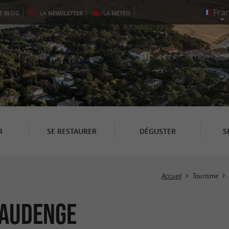
LE
BLOG
LA
NEWSLETTER
LA
MÉTÉO
R
SE RESTAURER
DÉGUSTER
S
Accueil
Tourisme
 Audenge