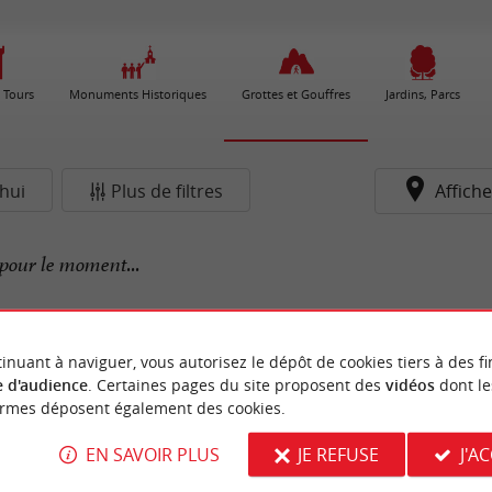
 Tours
Monuments Historiques
Grottes et Gouffres
Jardins, Parcs
hui
Plus de filtres
Affiche
pour le moment...
inuant à naviguer, vous autorisez le dépôt de cookies tiers à des fi
 d'audience
. Certaines pages du site proposent des
vidéos
dont le
ormes déposent également des cookies.
EN SAVOIR PLUS
JE REFUSE
J'A