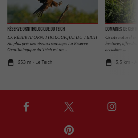
Réserve Orni­thologique du Teich
Domaines de Certe
LA RÉSERVE ORNITHOLOGIQUE DU TEICH
Ce site naturel ex
Au plus près des oiseaux sauvages La Réserve
hectares, offre de
Ornithologique du Teich est un ...
occasions ...
653 m - Le Teich
5,5 km - 