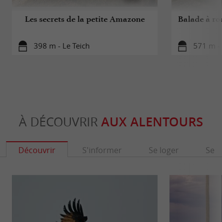
Les secrets de la petite Amazone
Balade à rou
398 m - Le Teich
571 m - 
À DÉCOUVRIR
AUX ALENTOURS
Découvrir
S'informer
Se loger
Se r