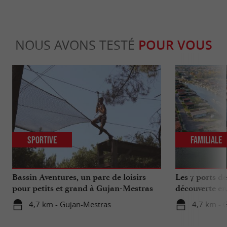
NOUS AVONS TESTÉ
POUR VOUS
Sportive
Familiale
Bassin Aventures, un parc de loisirs
Les 7 ports d
pour petits et grand à Gujan-Mestras
découverte en
4,7 km - Gujan-Mestras
4,7 km - 