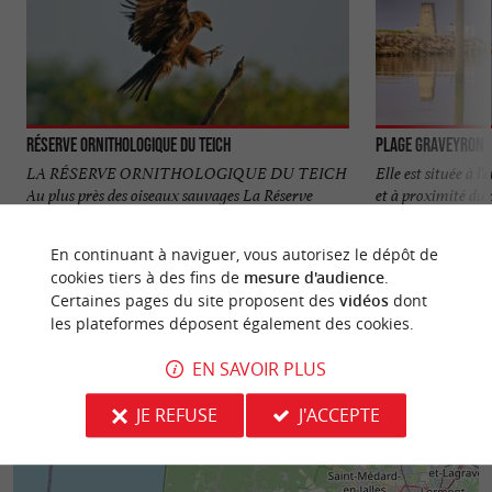
Réserve Orni­thologique du Teich
Plage Graveyron
LA RÉSERVE ORNITHOLOGIQUE DU TEICH
Elle est située à 
Au plus près des oiseaux sauvages La Réserve
et à proximité du
Ornithologique du Teich est un ...
promener pour ...
En continuant à naviguer, vous autorisez le dépôt de
653 m - Le Teich
4,2 km - 
cookies tiers à des fins de
mesure d'audience
.
Certaines pages du site proposent des
vidéos
dont
les plateformes déposent également des cookies.
EN SAVOIR PLUS
JE REFUSE
J'ACCEPTE