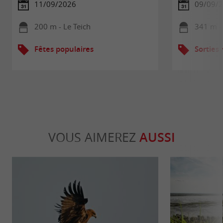
11/09/2026
09/09/
200 m - Le Teich
341 m - 
Fêtes populaires
Sorties
VOUS AIMEREZ
AUSSI