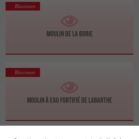
Blasimon
Moulin de La Borie
Blasimon
Moulin à eau fortifié de Labarthe
Mauriac
3 km