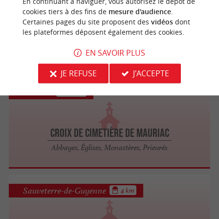
En continuant à naviguer, vous autorisez le dépôt de
cookies tiers à des fins de
mesure d'audience
.
Certaines pages du site proposent des
vidéos
dont
les plateformes déposent également des cookies.
Eglise Saint-Saturnin de Mauriac
Abbayes, Églises, Monastères, Prieurés
EN SAVOIR PLUS
JE REFUSE
J'ACCEPTE
Mauriac
3.1 km
Croix de cimetière de Mauriac
Abbayes, Églises, Monastères, Prieurés
Sauveterre-de-Guyenne
4 km