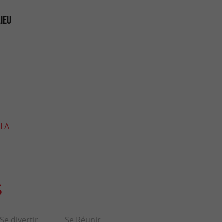
LIEU
 LA
S
Se divertir
Se Réunir