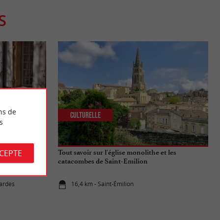
S
ns de
Culturelle
s
CCEPTE
rand Cru : Un
Tout savoir sur l'église monolithe et les
catacombes de Saint-Emilion
Bardes
16,4 km - Saint-Émilion