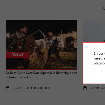
En cont
Familiale
Culturelle
mesure
platef
La Bataille de Castillon : Spectacle historique son
Castillon-la-Ba
et lumières en Gironde
10,2 km - Castillon-la-Bataille
10,2 km - Ca