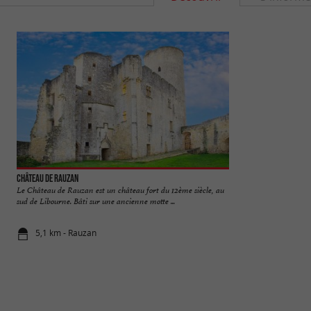
Château de Rauzan
Rauzan
Le Château de Rauzan est un château fort du 12ème siècle, au
Rauzan, commune s
sud de Libourne. Bâti sur une ancienne motte ...
d’histoire, de natur
5,1 km - Rauzan
5,1 km - Ra