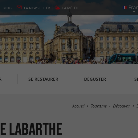
LE
BLOG
LA
NEWSLETTER
LA
MÉTÉO
R
SE RESTAURER
DÉGUSTER
S
Accueil
Tourisme
Découvrir
de Labarthe