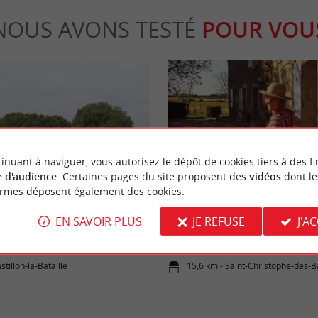
NOUS AVONS TESTÉ
POUR VOU
inuant à naviguer, vous autorisez le dépôt de cookies tiers à des fi
Gourmande
 d'audience
. Certaines pages du site proposent des
vidéos
dont le
ormes déposent également des cookies.
EN SAVOIR PLUS
JE REFUSE
J'A
taille
Château Gaubert Saint-Emilion G
vin fait en famille avec le cœur
stillon-la-Bataille
15,6 km - Saint-Christophe-des-