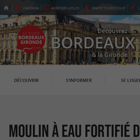
L'
AGENDA
ADRESSES
UTILES
CARTE
TOURISTIQUE
Découvrez
BORDEAUX
& la Gironde
DÉCOUVRIR
S'INFORMER
SE LOGE
Moulin à eau fortifié 