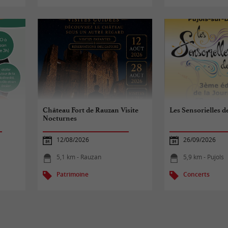
Château Fort de Rauzan Visite
Les Sensorielles d
Nocturnes
12/08/2026
26/09/2026
5,1 km - Rauzan
5,9 km - Pujols
Patrimoine
Concerts