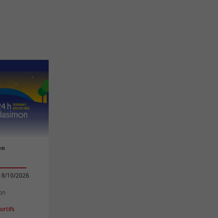
on
18/10/2026
on
rtifs