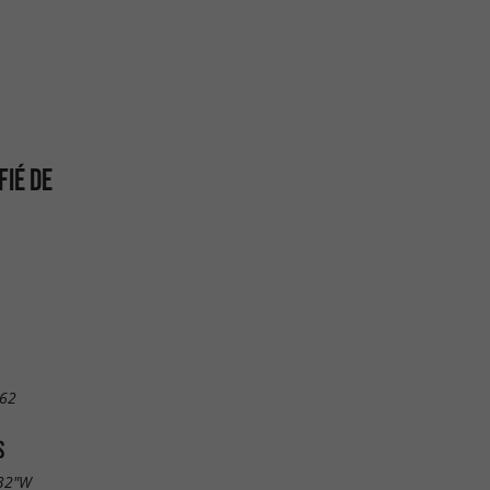
FIÉ DE
 62
S
.32"W