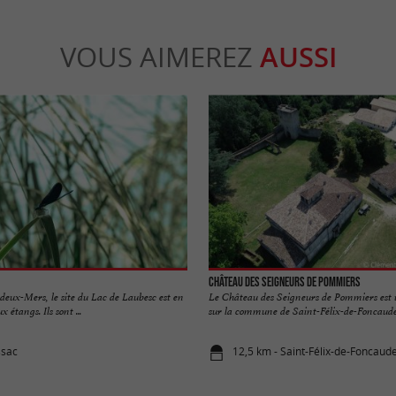
VOUS AIMEREZ
AUSSI
Château des Seigneurs de Pommiers
deux-Mers, le site du Lac de Laubesc est en
Le Château des Seigneurs de Pommiers est
x étangs. Ils sont ...
sur la commune de Saint-Félix-de-Foncaude. L
ssac
12,5 km - Saint-Félix-de-Foncaud