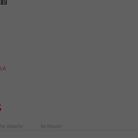
LIEU
 LA
S
Se divertir
Se Réunir