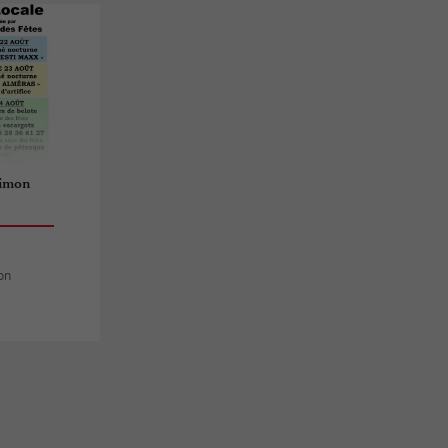
simon
on