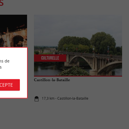
S
Culturelle
ns de
s
e historique son
Castillon-la-Bataille
CCEPTE
17,3 km - Castillon-la-Bataille