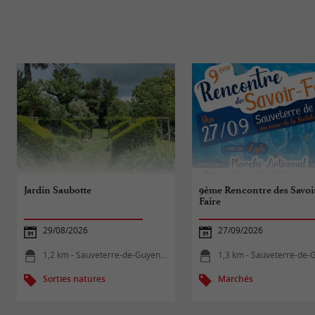
Jardin Saubotte
9ème Rencontre des Savoi
Faire
29/08/2026
27/09/2026
1,2 km - Sauveterre-de-Guyenne
1,3 km - Sauveterre-de-G
Sorties natures
Marchés