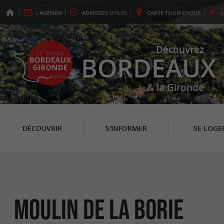
L'
AGENDA
ADRESSES
UTILES
CARTE
TOURISTIQUE
Découvrez
BORDEAUX
& la Gironde
DÉCOUVRIR
S'INFORMER
SE LOGE
Moulin de La Borie