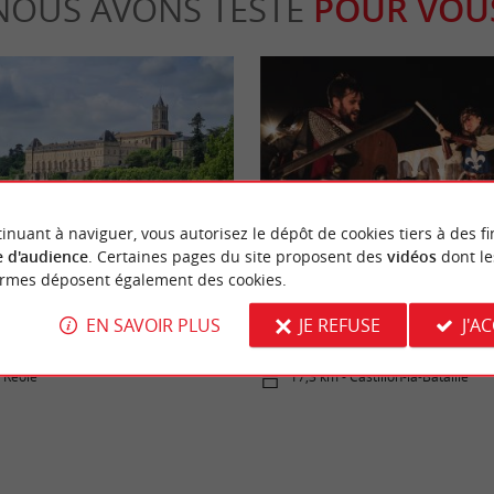
NOUS AVONS TESTÉ
POUR VOU
Familiale
inuant à naviguer, vous autorisez le dépôt de cookies tiers à des fi
 d'audience
. Certaines pages du site proposent des
vidéos
dont le
ormes déposent également des cookies.
ole : Cité Médiévale à flanc de
La Bataille de Castillon : Spectacl
EN SAVOIR PLUS
JE REFUSE
J'A
et lumières en Gironde
a Réole
17,3 km - Castillon-la-Bataille