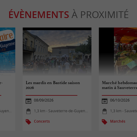
ÉVÈNEMENTS
À PROXIMITÉ
r-
Les mardis en Bastide saison
Marché hebdomad
2026
matin à Sauveter
08/09/2026
06/10/2026
uyenne
1,3 km - Sauveterre-de-Guyenne
1,3 km - Sauvet
Concerts
Marchés