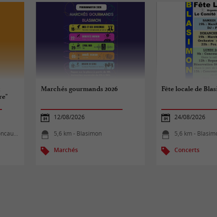
x
Marchés gourmands 2026
Fête locale de Bla
re"
12/08/2026
24/08/2026
ncaude
5,6 km - Blasimon
5,6 km - Blasim
Marchés
Concerts