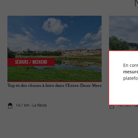
Séjours / Weekend
Culturelle
En cont
mesure
platef
Top 10 des choses à faire dans l’Entre-Deux-Mers
Visite de La Ré
Garonne !
14,1 km - La Réole
14,1 km - L