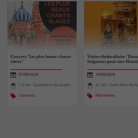
Concert "Les plus beaux chants
Visites théâtralisées "Deu
slaves"
Seigneurs pour une Histoi
07/08/2026
18/08/2026
1,3 km - Sauveterre-de-Guyenne
5,1 km - Saint-Félix-de-Fo
Concerts
Patrimoine