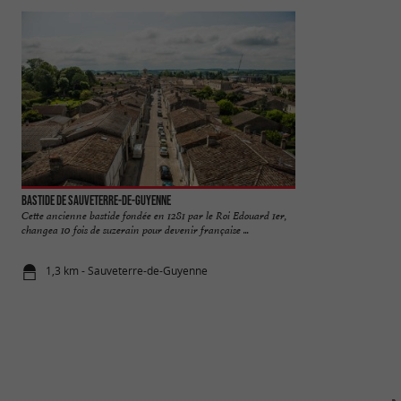
Bastide de Sauveterre-de-Guyenne
Château des Seigne
Cette ancienne bastide fondée en 1281 par le Roi Edouard 1er,
Le Château des Sei
changea 10 fois de suzerain pour devenir française ...
sur la commune de S
1,3 km - Sauveterre-de-Guyenne
5,5 km - Sa