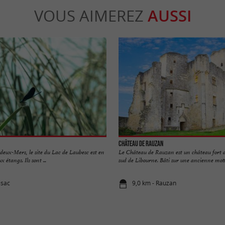
VOUS AIMEREZ
AUSSI
Château de Rauzan
deux-Mers, le site du Lac de Laubesc est en
Le Château de Rauzan est un château fort d
x étangs. Ils sont ...
sud de Libourne. Bâti sur une ancienne motte
ssac
9,0 km - Rauzan