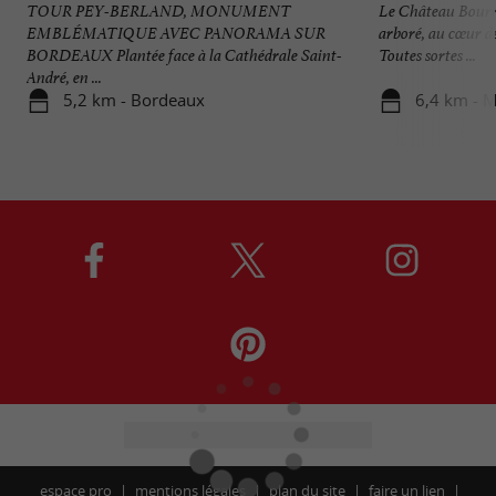
TOUR PEY-BERLAND, MONUMENT
Le Château Bourra
EMBLÉMATIQUE AVEC PANORAMA SUR
arboré, au cœur de
BORDEAUX Plantée face à la Cathédrale Saint-
Toutes sortes ...
André, en ...
5,2 km - Bordeaux
6,4 km - 
espace pro
mentions légales
plan du site
faire un lien