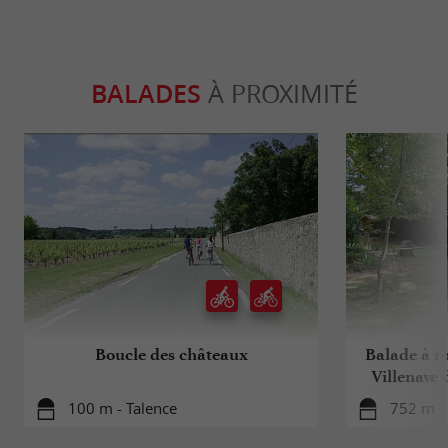
BALADES
À PROXIMITÉ
Boucle des châteaux
Balade à ro
Villenave 
100 m - Talence
752 m - 