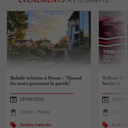
Balade urbaine à Pessac : "Quand
Tribute Prin
les murs prennent la parole"
Sortie 13
28/08/2026
10/09/
3,5 km - Pessac
3,5 km 
Sorties natures
Culture