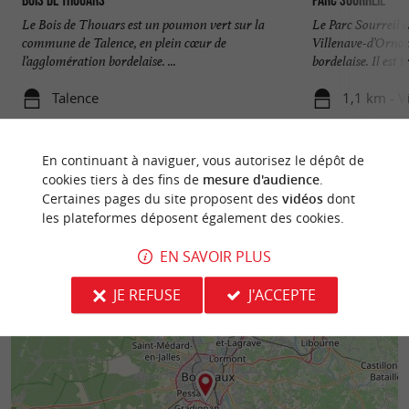
Bois de Thouars
Parc Sourreil
Le Bois de Thouars est un poumon vert sur la
Le Parc Sourreil e
commune de Talence, en plein cœur de
Villenave-d’Ornon
l’agglomération bordelaise. ...
bordelaise. Il est trè
Talence
1,1 km - V
En continuant à naviguer, vous autorisez le dépôt de
cookies tiers à des fins de
mesure d'audience
.
Certaines pages du site proposent des
vidéos
dont
les plateformes déposent également des cookies.
EN SAVOIR PLUS
JE REFUSE
J'ACCEPTE