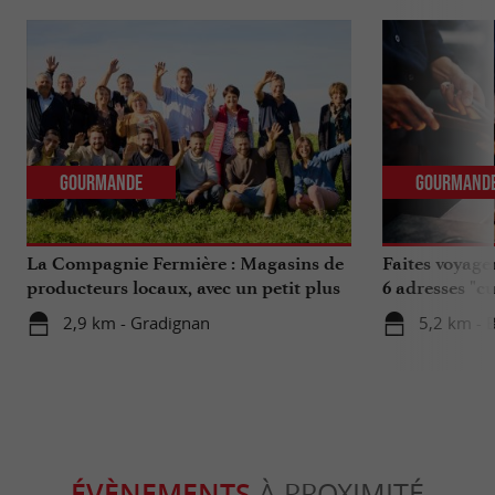
Gourmande
Gourmand
La Compagnie Fermière : Magasins de
Faites voyage
producteurs locaux, avec un petit plus
6 adresses "c
...
2,9 km - Gradignan
5,2 km - 
ÉVÈNEMENTS
À PROXIMITÉ