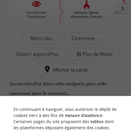
Tous les Sites
Abbayes, Églises,
Châteaux /
Touristiques
Monastères, Prieurés
Mots clés...
Commune...
Ouvert aujourd'hui
Plus de filtres
Afficher la carte
Aucun résultat dans cette catégorie pour cette
commune pour le moment...
En continuant à naviguer, vous autorisez le dépôt de
n
o
t
e
c
o
u
p
e
c
o
e
u
cookies tiers à des fins de
mesure d'audience
.
r
d
r
Certaines pages du site proposent des
vidéos
dont
les plateformes déposent également des cookies.