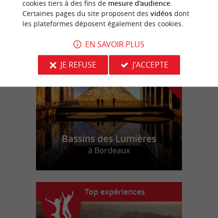
cookies tiers à des fins de
mesure d'audience
.
Certaines pages du site proposent des
vidéos
dont
les plateformes déposent également des cookies.
n
o
t
e
c
o
u
p
e
c
o
e
u
r
d
r
EN SAVOIR PLUS
JE REFUSE
J'ACCEPTE
Bassins des Lumières
à Bordeaux
Top expériences