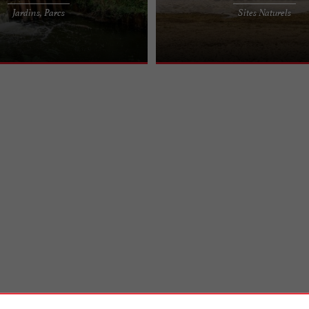
hêneraie est un bel espace vert qui
Sur la commune de Gujan-Mestras, 
Jardins, Parcs
Sites Naturels
mmunes de Gujan-Mestras et de La-
Bassin d’Arcachon, le Lac de la Magd
...
site familial, dans un ...