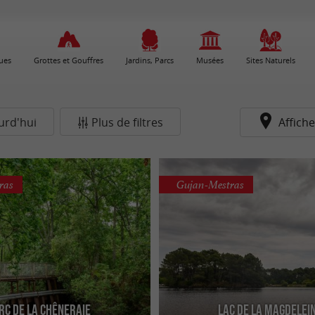
ues
Grottes et Gouffres
Jardins, Parcs
Musées
Sites Naturels
urd'hui
Plus de filtres
Affiche
ras
Gujan-Mestras
rc de la Chêneraie
Lac de la Magdelei