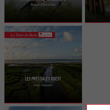
LA RÉSERVE ORNITHOLOGIQUE DU TEICH Au plus
Le Parc de la C
Bassin d'Arcachon
près des oiseaux sauvages La Réserve
sépare les co
Ornithologique du Teich est un ...
Teste-de-Buch, 
La Teste-de-Buch
4.5 km
Les Prés Salés Ouest
Les Prés Salés du Bassin d’Arcachon sont les plus
Sites Naturels
grands prés salés d’Aquitaine. Les Prés Salés ...