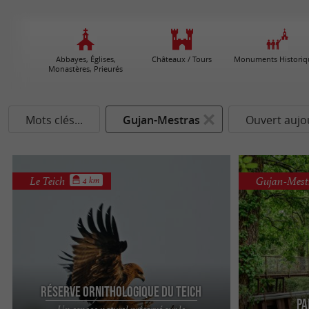
Abbayes, Églises,
Châteaux / Tours
Monuments Historiq
Monastères, Prieurés
Mots clés...
Gujan-Mestras
Ouvert aujo
Le Teich
Gujan-Mest
4 km
Réserve Orni­thologique du Teich
Pa
Un espace naturel préservé sur le