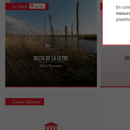
Le Teich
Gujan-Mest
4.7 km
En cont
mesure
platef
Delta de la Leyre
Pa
Le Delta de la Leyre est le lieu de rendez-vous
Le Parc de la C
Sites Naturels
entre L’Eyre et le Bassin d’Arcachon. Cette belle
bout du Port d
rivière a ...
couloir forestier
Gujan-Mestras