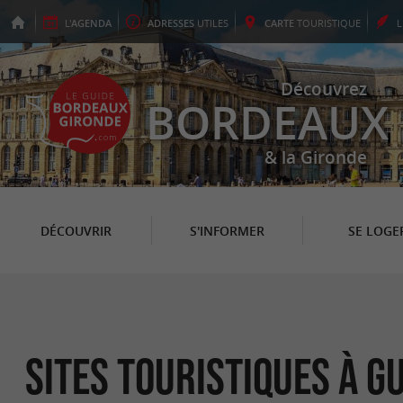
L'
AGENDA
ADRESSES
UTILES
CARTE
TOURISTIQUE
Découvrez
BORDEAUX
& la Gironde
DÉCOUVRIR
S'INFORMER
SE LOGE
Sites Touristiques à 