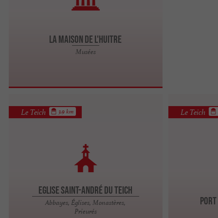
La Maison de l'Huitre
Musées
Le Teich
Le Teich
3.9 km
Eglise Saint-André du Teich
Port 
Abbayes, Églises, Monastères,
Prieurés