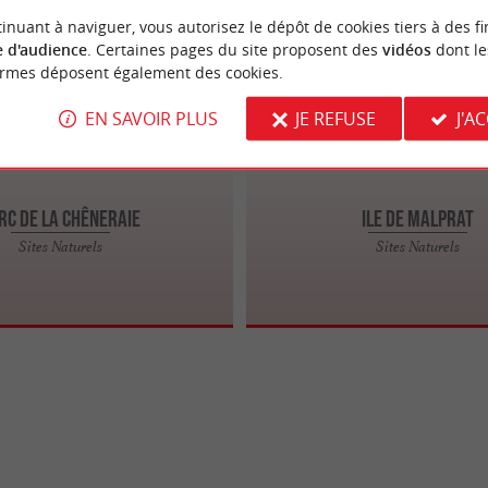
ras
Biganos
4.7 km
inuant à naviguer, vous autorisez le dépôt de cookies tiers à des fi
 d'audience
. Certaines pages du site proposent des
vidéos
dont le
ormes déposent également des cookies.
EN SAVOIR PLUS
JE REFUSE
J'A
rc de la Chêneraie
Ile de Malprat
hêneraie est un parc urbain, au
L’île de Malprat fait partie du Bassin
Sites Naturels
Sites Naturels
e la Hume, de Gujan-Mestras. Ce
non loin de Biganos. Cette île s’est 
 ...
...