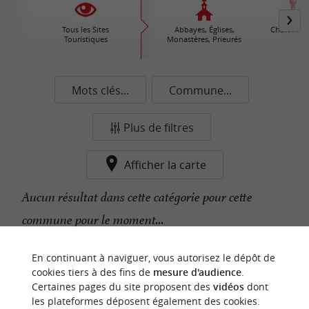
Tous les Sites
Abbayes, Églises,
Châteaux /
Touristiques
Monastères, Prieurés
Mots clés...
Commune...
Plus de filtres
Afficher la carte
Aucun résultat dans cette catégorie pour cette
commune pour le moment...
En continuant à naviguer, vous autorisez le dépôt de
n
o
t
e
c
o
u
p
e
c
o
e
u
cookies tiers à des fins de
mesure d'audience
.
r
d
r
Certaines pages du site proposent des
vidéos
dont
les plateformes déposent également des cookies.