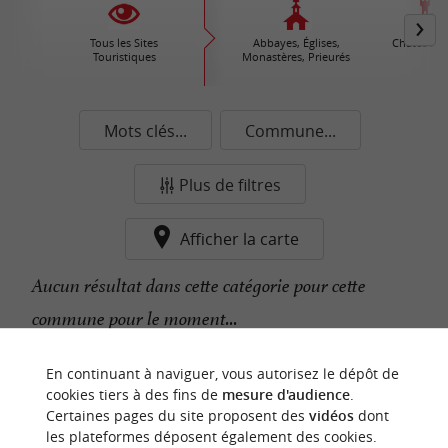
Tous les Sites
Abbayes, Églises,
Châteaux /
Touristiques
Monastères, Prieurés
Mots clés...
Commune...
Plus de filtres
Afficher la carte
Aucun résultat dans cette catégorie pour cette
commune pour le moment...
En continuant à naviguer, vous autorisez le dépôt de
n
o
t
e
c
o
u
p
e
c
o
e
u
cookies tiers à des fins de
mesure d'audience
.
r
d
r
Certaines pages du site proposent des
vidéos
dont
les plateformes déposent également des cookies.