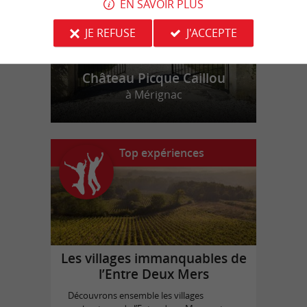
EN SAVOIR PLUS
JE REFUSE
J'ACCEPTE
Château Picque Caillou
à Mérignac
Top expériences
Les villages immanquables de
l’Entre Deux Mers
Découvrons ensemble les villages