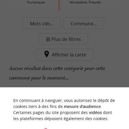
Touristiques
Monastères, Prieurés
Mots clés...
Commune...
Plus de filtres
Afficher la carte
Aucun résultat dans cette catégorie pour cette
commune pour le moment...
n
o
t
e
c
o
u
p
e
c
o
e
u
En continuant à naviguer, vous autorisez le dépôt de
r
d
r
cookies tiers à des fins de
mesure d'audience
.
Certaines pages du site proposent des
vidéos
dont
les plateformes déposent également des cookies.