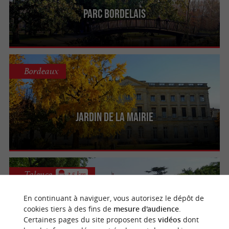
Parc Bordelais
Bordeaux
Jardin de la Mairie
Talence
3.5 km
En continuant à naviguer, vous autorisez le dépôt de
cookies tiers à des fins de
mesure d'audience
.
Parc du Château Peixotto
Certaines pages du site proposent des
vidéos
dont