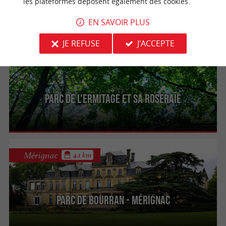
les plateformes déposent également des cookies.
EN SAVOIR PLUS
JE REFUSE
J'ACCEPTE
Le Bouscat
3.5 km
Parc de l'Ermitage et sa roseraie
Mérignac
4.1 km
Parc de Bourran - Mérignac