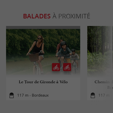
BALADES
À PROXIMITÉ
Le Tour de Gironde à Vélo
Chemin d
Bo
117 m - Bordeaux
117 m -