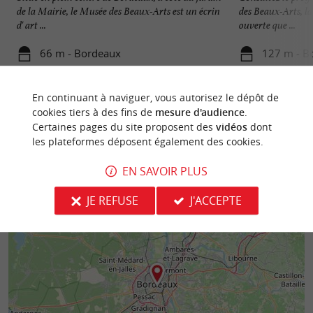
de la Mairie, le Musée des Beaux-Arts est un écrin
des Beaux-Arts, l
d' art ...
ouverte que ...
66 m - Bordeaux
127 m - B
En continuant à naviguer, vous autorisez le dépôt de
cookies tiers à des fins de
mesure d'audience
.
Certaines pages du site proposent des
vidéos
dont
les plateformes déposent également des cookies.
EN SAVOIR PLUS
JE REFUSE
J'ACCEPTE