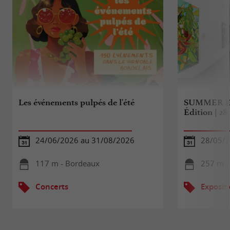
Les événements pulpés de l'été
SUMMER E
Édition | 2
24/06/2026 au 31/08/2026
28/05/2
117 m - Bordeaux
257 m -
Concerts
Exposit