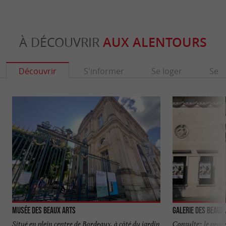
À DÉCOUVRIR
AUX ALENTOURS
Découvrir
S'informer
Se loger
Se r
Musée des Beaux Arts
Galerie des Beaux
Situé en plein centre de Bordeaux, à côté du jardin
Consultez le pro