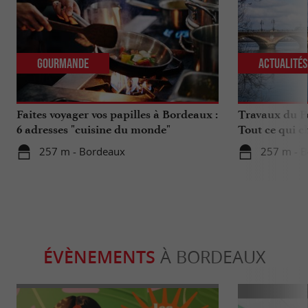
Gourmande
Actualité
Faites voyager vos papilles à Bordeaux :
Travaux du Po
6 adresses "cuisine du monde"
Tout ce qui c
déplacements 
257 m - Bordeaux
257 m - 
ÉVÈNEMENTS
À BORDEAUX