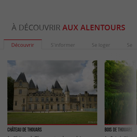
À DÉCOUVRIR
AUX ALENTOURS
Découvrir
S'informer
Se loger
Se r
Château de Thouars
Bois de Thouars