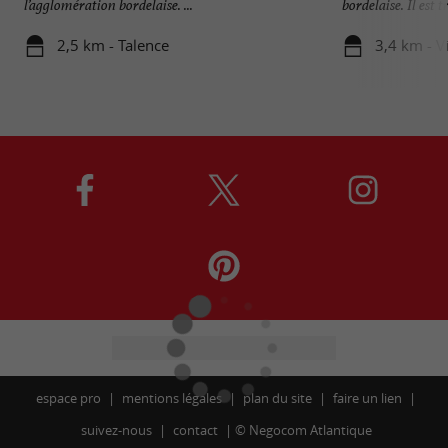
l’agglomération bordelaise. ...
bordelaise. Il est trè
2,5 km - Talence
3,4 km - V
espace pro
mentions légales
plan du site
faire un lien
suivez-nous
contact
©
Negocom Atlantique