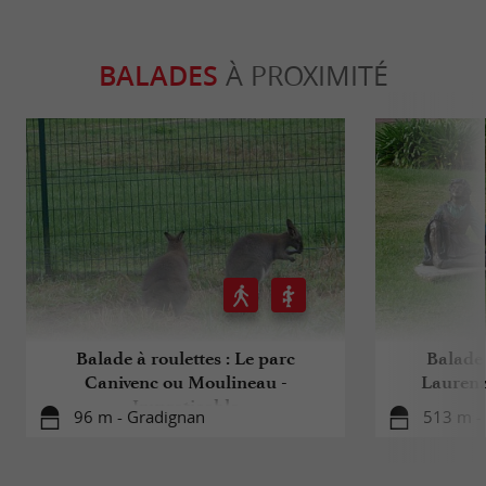
BALADES
À PROXIMITÉ
Balade à roulettes : Le parc
Balade 
Canivenc ou Moulineau -
Laurenz
Impraticable
96 m - Gradignan
513 m -