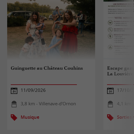
Guinguette au Château Couhins
Escape gam
La Louvière
11/09/2026
17/10/
3,8 km - Villenave-d'Ornon
4,1 km 
Musique
Sorties