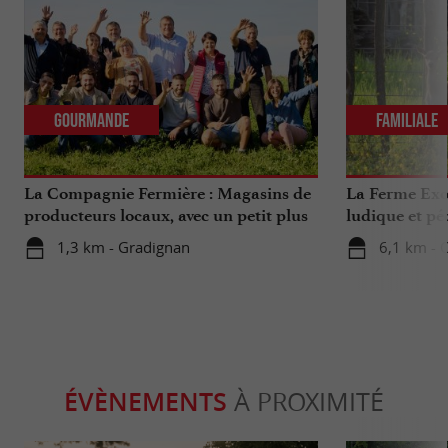
Gourmande
Familiale
La Compagnie Fermière : Magasins de
La Ferme Exo
producteurs locaux, avec un petit plus
ludique et pé
...
Bordeaux
1,3 km - Gradignan
6,1 km - 
ÉVÈNEMENTS
À PROXIMITÉ