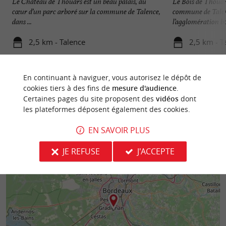
Le Château de Thouars est un beau palais, au
Le Bois de Thouar
cœur d’un parc arboré sur la commune de Talence,
commune de Talenc
dans ...
l’agglomération bor
2,5 km - Talence
2,5 km - T
En continuant à naviguer, vous autorisez le dépôt de
cookies tiers à des fins de
mesure d'audience
.
Certaines pages du site proposent des
vidéos
dont
les plateformes déposent également des cookies.
EN SAVOIR PLUS
JE REFUSE
J'ACCEPTE