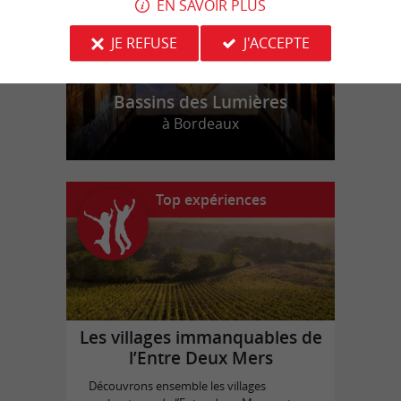
EN SAVOIR PLUS
JE REFUSE
J'ACCEPTE
Bassins des Lumières
à Bordeaux
Top expériences
Les villages immanquables de
l’Entre Deux Mers
Découvrons ensemble les villages