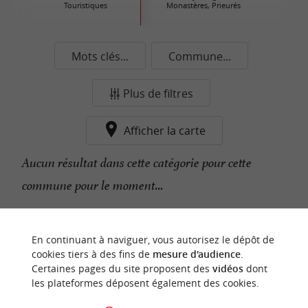
Touristiques
Monastères, Prieurés
Mots clés...
Commune...
Plus de filtres
Afficher la carte
Aucun résultat dans cette catégorie pour cette
commune pour le moment...
n
o
t
e
c
o
u
p
e
c
o
e
u
En continuant à naviguer, vous autorisez le dépôt de
r
d
r
cookies tiers à des fins de
mesure d'audience
.
Certaines pages du site proposent des
vidéos
dont
les plateformes déposent également des cookies.