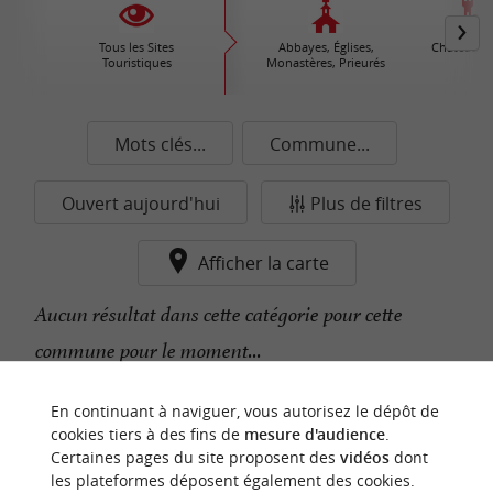
Tous les Sites
Abbayes, Églises,
Châteaux /
Touristiques
Monastères, Prieurés
Mots clés...
Commune...
Ouvert aujourd'hui
Plus de filtres
Afficher la carte
Aucun résultat dans cette catégorie pour cette
commune pour le moment...
En continuant à naviguer, vous autorisez le dépôt de
n
o
t
e
c
o
u
p
e
c
o
e
u
cookies tiers à des fins de
mesure d'audience
.
r
d
r
Certaines pages du site proposent des
vidéos
dont
les plateformes déposent également des cookies.