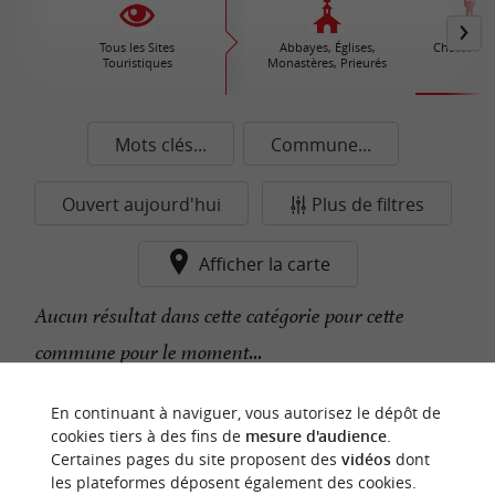
Tous les Sites
Abbayes, Églises,
Châteaux /
Touristiques
Monastères, Prieurés
Mots clés...
Commune...
Ouvert aujourd'hui
Plus de filtres
Afficher la carte
Aucun résultat dans cette catégorie pour cette
commune pour le moment...
En continuant à naviguer, vous autorisez le dépôt de
n
o
t
e
c
o
u
p
e
c
o
e
u
cookies tiers à des fins de
mesure d'audience
.
r
d
r
Certaines pages du site proposent des
vidéos
dont
les plateformes déposent également des cookies.