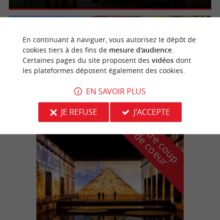
Arcachon
3.5 km
En continuant à naviguer, vous autorisez le dépôt de
cookies tiers à des fins de
mesure d'audience
.
Certaines pages du site proposent des
vidéos
dont
les plateformes déposent également des cookies.
Parc Mauresque
EN SAVOIR PLUS
JE REFUSE
J'ACCEPTE
n
o
t
e
c
o
u
p
e
c
o
e
u
r
d
r