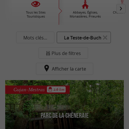
Tous les Sites
Abbayes, Églises,
Châteaux /
Touristiques
Monastères, Prieurés
Mots clés...
La Teste-de-Buch
Plus de filtres
Afficher la carte
Gujan-Mestras
2.6 km
Parc de la Chêneraie