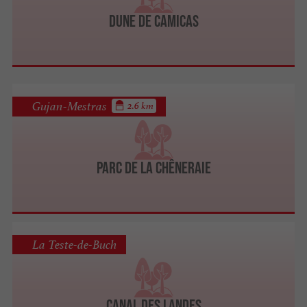
Dune de Camicas
Gujan-Mestras
2.6 km
Parc de la Chêneraie
La Teste-de-Buch
Canal des Landes