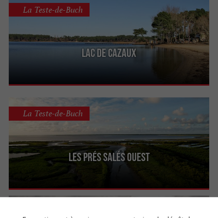
La Teste-de-Buch
Lac de Cazaux
La Teste-de-Buch
Les Prés Salés Ouest
Gujan-Mestras
4.9 km