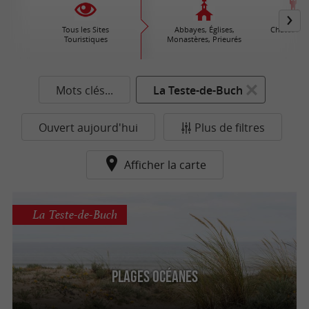
Tous les Sites
Abbayes, Églises,
Châteaux /
Touristiques
Monastères, Prieurés
Mots clés...
La Teste-de-Buch
Ouvert aujourd'hui
Plus de filtres
Afficher la carte
La Teste-de-Buch
Plages océanes