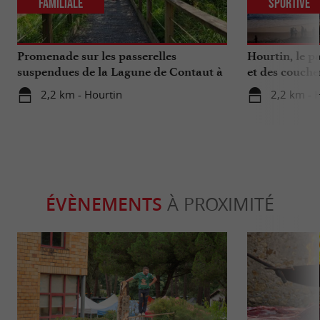
Familiale
Sportive
Promenade sur les passerelles
Hourtin, le pa
suspendues de la Lagune de Contaut à
et des coucher
Hourtin
2,2 km - Hourtin
2,2 km - 
ÉVÈNEMENTS
À PROXIMITÉ