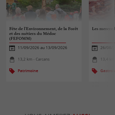
Fête de l'Environnement, de la Forêt
Les mercred
et des métiers du Médoc
(FEFOMM)
11/09/2026 au 13/09/2026
26/08/
13,2 km - Carcans
13,4 km 
Patrimoine
Gastron