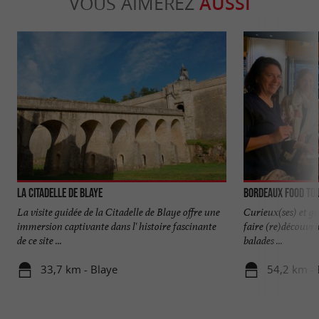
VOUS AIMEREZ
AUSSI
La Citadelle de Blaye
Bordeaux Food To
La visite guidée de la Citadelle de Blaye offre une
Curieux(ses) et go
immersion captivante dans l' histoire fascinante
faire (re)découvrir
de ce site ...
balades ...
33,7 km - Blaye
54,2 km -