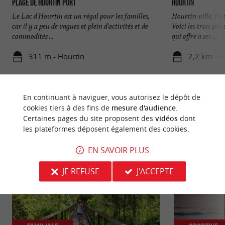
Plage de Hourtin Port
Hourtin
Le Lac d'Hourtin est un régal pour les familles,
Hourtin-ville, Ho
car il y a peu de vagues et plein d'activités et de
Voici les trois pô
commodités ...
qui offre à ses ...
311 m - Hourtin
2,2 km - H
En continuant à naviguer, vous autorisez le dépôt de
cookies tiers à des fins de
mesure d'audience
.
Certaines pages du site proposent des
vidéos
dont
les plateformes déposent également des cookies.
NOUS AVONS TESTÉ
POUR VOUS
EN SAVOIR PLUS
JE REFUSE
J'ACCEPTE