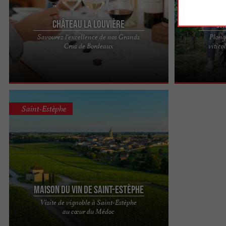
Château La Louvière
Ch
Savourez l'excellence de nos Grands
Plong
Château La Louvière : une expérience œnologique
Château Haut-
Crus de Bordeaux
vitic
d’exception Situé à seulement 20 minutes du
œnotouristique
centre de ...
droite bordelai
Saint-Estèphe
Maison du Vin de Saint-Estèphe
Visite de vignoble à Saint-Estèphe
Dégustations et Visites du vignoble à Saint-
au cœur du Médoc
Estèphe : découverte de la Maison du Vin Une
étape incontournable ...