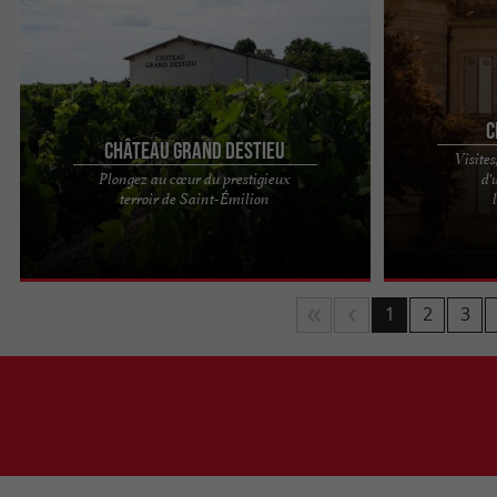
C
Château Grand Destieu
Visites
Plongez au cœur du prestigieux
d'
Créé en 1930, le Château Grand Destieu se situe
Château Mazey
terroir de Saint-Émilion
dans la partie méridionale de la Juridiction de
respectueux de
Saint-Émilion, ...
Libourne, venez
1
2
3