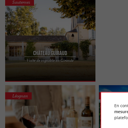
Sauternes
Château Guiraud
Château Guiraud : visites et dégustations au cœur
Visite de vignoble en Gironde
du vignoble de Sauternes À seulement 40 minutes
de Bordeaux, ...
Léognan
Lalande-de
En cont
mesure
platef