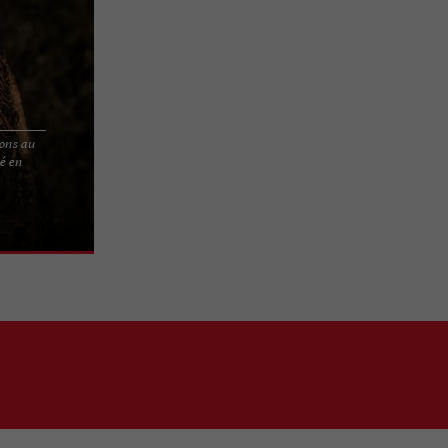
e
ions au
é en
lématique et
u village