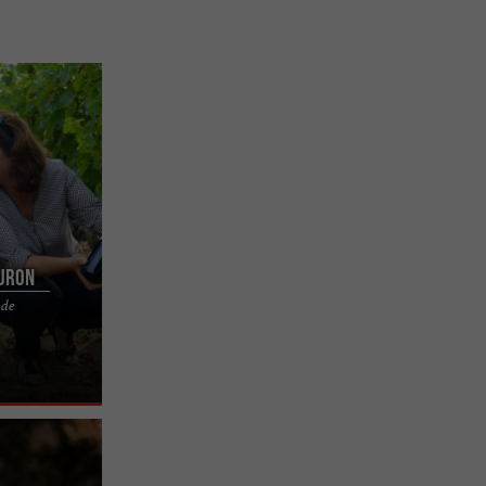
uron
 de
ire familiale
on Château La