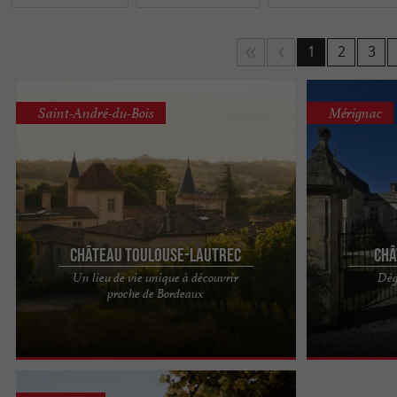
Ramassage de raisin, balade-dégustation, randonnée
manquent pas.
1
2
3
Contactez directement les établissements, les caves
des terres girondines offrent de
et
nouvelles saveurs
Saint-André-du-Bois
Mérignac
L’œnotourisme en Gironde, c’est aussi la découvert
proposant des produits de la région et des vins bord
Bonne dégustation en Gironde !
Château Toulouse-Lautrec
Châ
Un lieu de vie unique à découvrir
Dégu
Le Château Toulouse-Lautrec, situé en Entre-
Château Picque
proche de Bordeaux
deux-Mers à 40 minutes de Bordeaux, est à la fois
Bordeaux, le Ch
un vignoble de 43 ...
six derniers ...