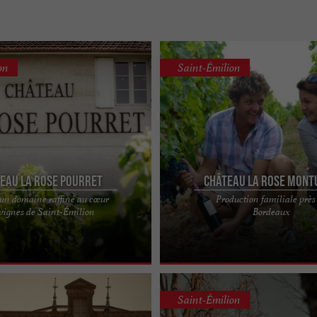
on
Saint-Émilion
eau La Rose Pourret
Château La Rose Mont
 un domaine raffiné au cœur
Production familiale près
se Pourret, une immersion
Château La Rose Monturon, une histo
 vignes de Saint-Émilion
Bordeaux
 cœur d’un élégant domaine à Saint-
authentique au cœur de Saint-Émili
.
Rose Monturon, ...
Saint-Émilion