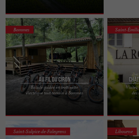
Bommes
Saint-Émili
Au Fil du Ciron
Chât
Balade guidée en trottinette
Visitez
Les trottinettes tout-terrain font leurs apparitions
Château La Ro
électrique tout-terrain à Bommes
des
au niveau du parc. Sans effort, facile d’utilisation
privilégiée au
et avec ...
Émilion Niché ..
Saint-Sulpice-de-Faleyrens
Libourne