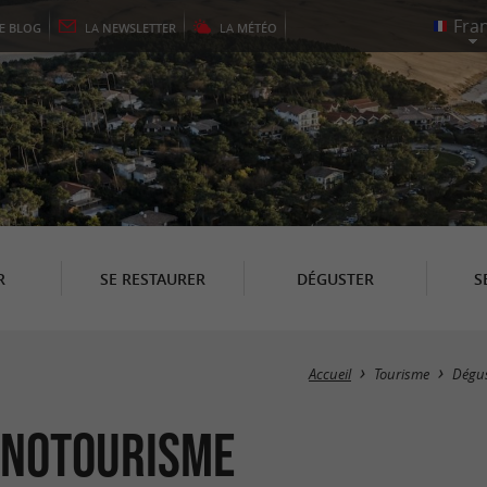
LE
BLOG
LA
NEWSLETTER
LA
MÉTÉO
R
SE RESTAURER
DÉGUSTER
S
Accueil
Tourisme
Dégus
 Œnotourisme