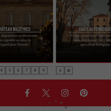
hâteau Mazeyres
Château Fonroqu
, dégustations et découverte
Visites privatives et dégustat
un vignoble au cœur de
cœur d'un Grand Cru Class
res, un domaine authentique et
Château Fonroque, un domaine emb
l'appellation Pomerol
agriculture biologique
 l’environnement Aux portes de
pionnier en biodynamie A proximité d
 ...
Saint-Emilion, le ...
...
4
5
6
7
8
9