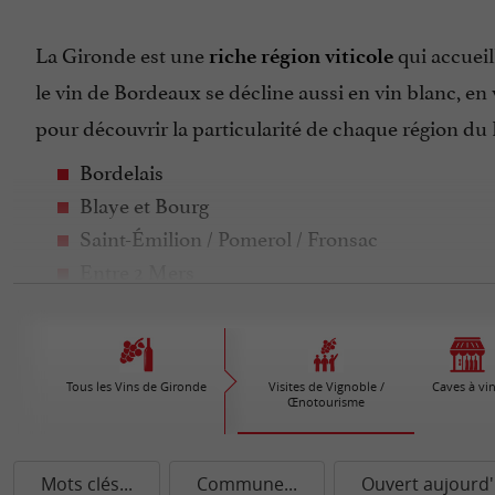
La Gironde est une
qui accueil
riche région viticole
le vin de Bordeaux se décline aussi en vin blanc, e
pour découvrir la particularité de chaque région du B
Bordelais
Blaye et Bourg
Saint-Émilion / Pomerol / Fronsac
Entre 2 Mers
Graves / Sauternes
Médoc
Les
sont heureux de vous accue
vignerons passionnés
Tous les Vins de Gironde
Visites de Vignoble /
Caves à vi
Œnotourisme
châteaux et du domaine.
Désignée
re
1
destination œnotouristique de France
Mots clés...
Commune...
Ouvert aujourd'