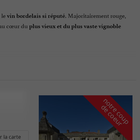
 le
Majoritairement rouge,
vin bordelais si réputé.
z au cœur du
plus vieux et du plus vaste vignoble
n
o
t
e
c
o
u
p
e
c
o
e
u
r
d
r
ison
pour une visite de
au cœur de leur domaine
.
r les vignes et les vignobles de la région
r la carte