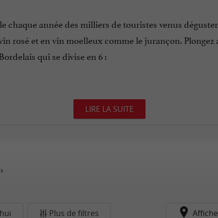
le chaque année des milliers de touristes venus déguster
n vin rosé et en vin moelleux comme le jurançon. Plonge
ordelais qui se divise en 6 :
LIRE LA SUITE
illir tout au long de l’année, mais surtout à la belle sa
ns
la Gironde offre de multiples possibilités pour
,
découvri
hui
Plus de filtres
Affiche