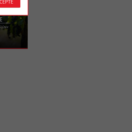
CCEPTE
re
E VIGNOBLE
siter
E-DEUX-