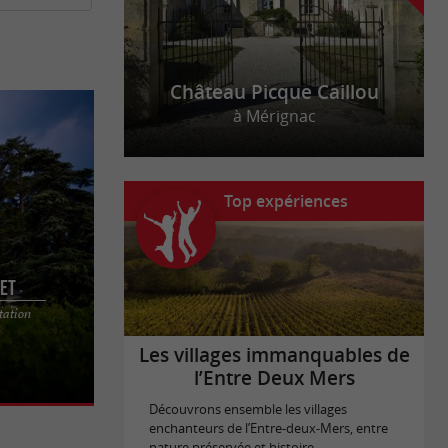
in bordelais, les idées oenotouristiques ne
 des
de leur produit. Les raisins issus
dégustations
Château Picque Caillou
.
à Mérignac
lissement touristiques qui
en
valorisent le terroir
galez-vous à tout moment de l’année.
Top expériences
et
tation
 au cœur de
c
hâteau Haut
Les villages immanquables de
l’Entre Deux Mers
Découvrons ensemble les villages
enchanteurs de l’Entre-deux-Mers, entre
nature préservée et histoire ...