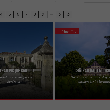
 en VTT au cœur des vignes ou pique-nique arrosé d’un v
...
4
5
6
7
8
9
 et les vignerons proposant des
et
visites d’exploitation
 de
qui vous mettront l’eau à la bouche
nouveau arômes
Martillac
e d’hébergements, de restaurants, de campings ou d’étab
elais à la dégustation. Empruntez la
et ré
route des vins
teau Picque Caillou
Château Haut Nouch
station et visite près de
Participez à une visite-dégus
 Caillou Situé aux portes de
Un lieu d'exception situé à Martillac
Bordeaux
mémorable à Martilla
âteau Picque Caillou est l’un des
l'appellation Pessac - Léognan Le C
Nouchet est une ...