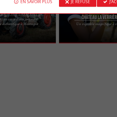
EN SAVOIR PLUS
JE REFUSE
J'A
âteau Haut-Goujon
Château La Verriè
ez au cœur d'une propriété
Goujon, une expérience
CHÂTEAU DE LA VERRIÈRE, VISITE D
ole authentique à Montagne
Un vignoble magnifique à vi
 authentique au cœur de la rive
ENGAGÉ ET DÉGUSTATION EN ENTR
se À Montagne, ...
MERS À Landerrouat, dans l' ...