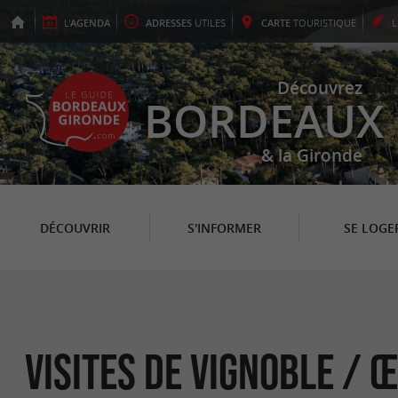
L'
AGENDA
ADRESSES
UTILES
CARTE
TOURISTIQUE
Découvrez
BORDEAUX
& la Gironde
DÉCOUVRIR
S'INFORMER
SE LOGE
Visites de Vignoble /