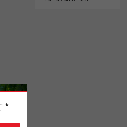
ns de
s