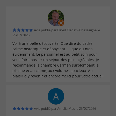
***
Avis publié par David Clédat - Chassaigne le
25/07/2026
Pour toute demande de visite groupe, contactez-
Voilà une belle découverte. Que dire du cadre
nous : visite@chateautoulouselautrec.com
calme historique et dépaysant......que du bien
évidemment. Le personnel est au petit soin pour
vous faire passer un séjour des plus agréables. Je
recommande la chambre Carmen surplombant la
piscine et au calme, aux volumes spacieux. Au
L'abus d'alcool est dangereux pour la santé, à
plaisir d y revenir et encore merci pour votre accueil
consommer avec modération
Avis publié par Amelia Mas le 25/07/2026