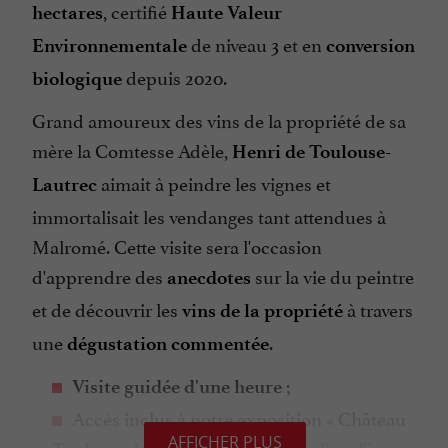
, certifié
hectares
Haute Valeur
de niveau 3 et en
Environnementale
conversion
depuis 2020.
biologique
Grand amoureux des vins de la propriété de sa
mère la Comtesse Adèle,
Henri de Toulouse-
aimait à peindre les vignes et
Lautrec
immortalisait les vendanges tant attendues à
Malromé. Cette visite sera l'occasion
d'apprendre des
sur la vie du peintre
anecdotes
et de découvrir les
à travers
vins de la propriété
une
.
dégustation commentée
;
Visite guidée d'une heure
Accès inclus à notre exposition « Château
AFFICHER PLUS
Toulouse-Lautrec : l'histoire d'un lieu, l'âme