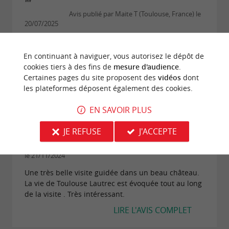
""
Avis publié par Maite T (Toulouse, France) le
20/07/2025
quel dommage qu'un tel site soit un peu à
l'abandon . La propriétaire actuelle fait la visite
En continuant à naviguer, vous autorisez le dépôt de
pendant une heure. Dame charmante. Un tel
cookies tiers à des fins de
mesure d'audience
.
château devrait faire lobjet6fune bonne rénovation
Certaines pages du site proposent des
vidéos
dont
par l'état...
les plateformes déposent également des cookies.
LIRE L'AVIS COMPLET
EN SAVOIR PLUS
JE REFUSE
J'ACCEPTE
"Excellent"
Avis publié par TARASATI (Bonnetan, France)
le 21/11/2024
Une très belle visite guidée dans un beau château.
La vie de Toulouse Lautrec est évoquée tout au long
de la visite . Très intéressant.
LIRE L'AVIS COMPLET