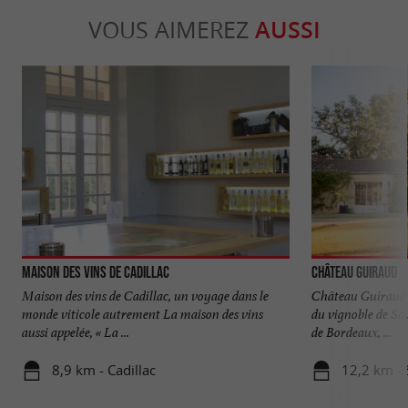
VOUS AIMEREZ
AUSSI
Maison des Vins de Cadillac
Château Guiraud
Maison des vins de Cadillac, un voyage dans le
Château Guiraud :
monde viticole autrement La maison des vins
du vignoble de Sa
aussi appelée, « La ...
de Bordeaux, ...
8,9 km - Cadillac
12,2 km - 