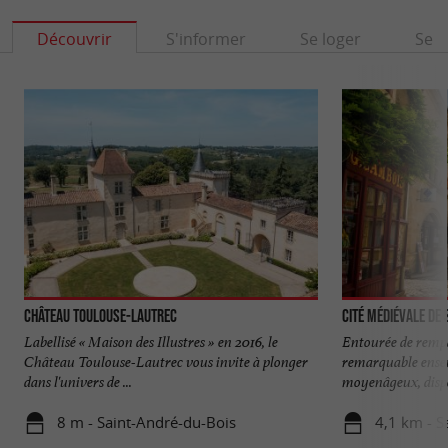
Découvrir
S'informer
Se loger
Se r
Château Toulouse-Lautrec
Cité médiévale de
Labellisé « Maison des Illustres » en 2016, le
Entourée de rempa
Château Toulouse-Lautrec vous invite à plonger
remarquable ense
dans l'univers de ...
moyenâgeux, dispo
8 m - Saint-André-du-Bois
4,1 km - S