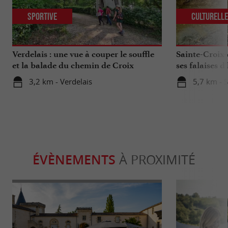
Sportive
Culturell
Verdelais : une vue à couper le souffle
Sainte-Croix-
et la balade du chemin de Croix
ses falaises d’
3,2 km - Verdelais
5,7 km - 
ÉVÈNEMENTS
À PROXIMITÉ