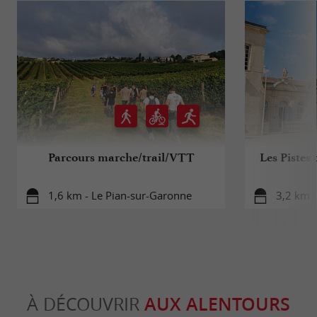
Parcours marche/trail/VTT
Les Pistes 
1,6 km - Le Pian-sur-Garonne
3,2 km -
À DÉCOUVRIR
AUX ALENTOURS