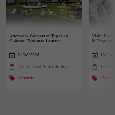
Afterwork Concert et Tapas au
Visite Pres
Château Toulouse-Lautrec
& Dégustati
21/08/2026
18/10/
157 m - Saint-André-du-Bois
157 m -
Concerts
Fêtes p