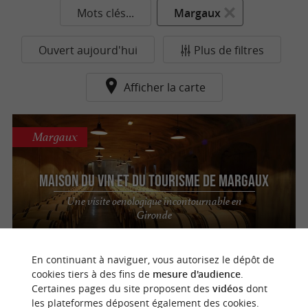
Mots clés...
Margaux
Ouvert aujourd'hui
Plus de filtres
Afficher la carte
Margaux
Maison du Vin et du Tourisme de MARGAUX
Une visite oenologique incontournable en
Gironde
En continuant à naviguer, vous autorisez le dépôt de
n
o
t
e
c
o
u
p
e
c
o
e
u
cookies tiers à des fins de
mesure d'audience
.
Certaines pages du site proposent des
vidéos
dont
les plateformes déposent également des cookies.