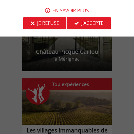
r
d
r
EN SAVOIR PLUS
JE REFUSE
J'ACCEPTE
Château Picque Caillou
à Mérignac
Top expériences
Les villages immanquables de