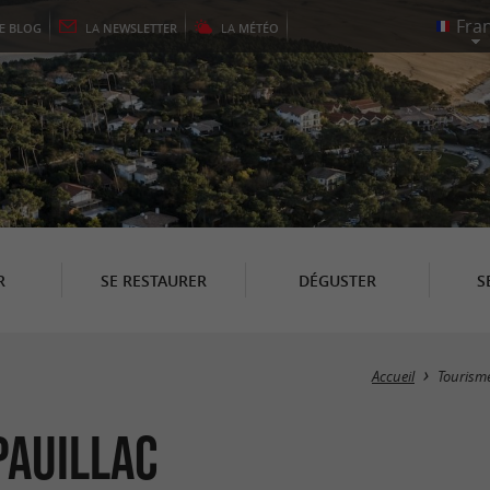
LE
BLOG
LA
NEWSLETTER
LA
MÉTÉO
R
SE RESTAURER
DÉGUSTER
S
Accueil
Tourism
Pauillac