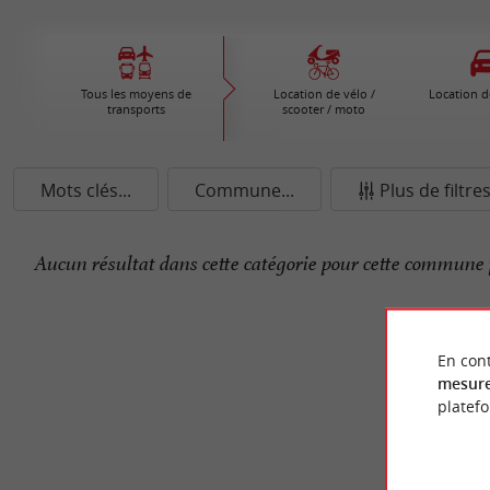
Tous les moyens de
Location de vélo /
Location d
transports
scooter / moto
Mots clés...
Commune...
Plus de filtre
Aucun résultat dans cette catégorie pour cette commune 
En cont
mesure
platef