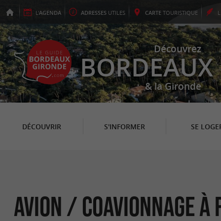
L'
AGENDA
ADRESSES
UTILES
CARTE
TOURISTIQUE
Découvrez
BORDEAUX
& la Gironde
DÉCOUVRIR
S'INFORMER
SE LOGE
Avion / Coavionnage à 