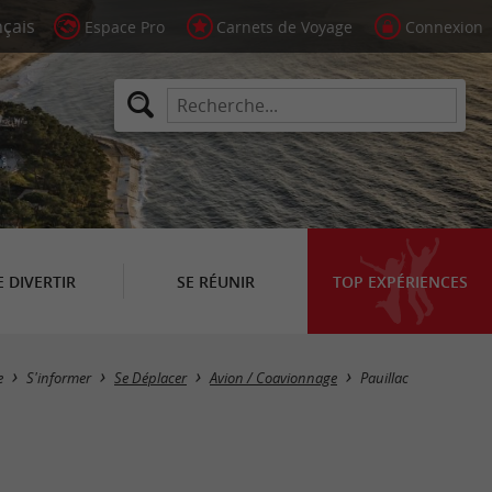
Espace Pro
Carnets de Voyage
Connexion
E DIVERTIR
SE RÉUNIR
TOP EXPÉRIENCES
Masquer la carte
e
S'informer
Se Déplacer
Avion / Coavionnage
Pauillac