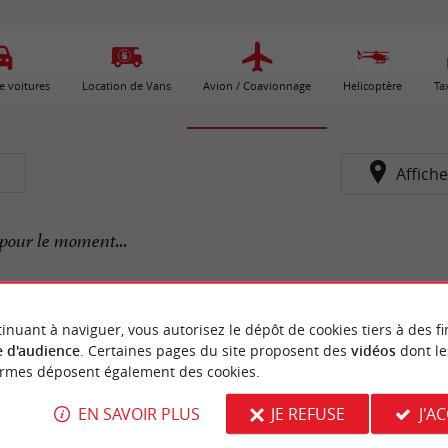
e voitures
Location de Vans
Avion / Coavionnage
Helicoptère
Ta
s
Affiche
pour le moment...
inuant à naviguer, vous autorisez le dépôt de cookies tiers à des fi
 d'audience
. Certaines pages du site proposent des
vidéos
dont le
ormes déposent également des cookies.
EN SAVOIR PLUS
JE REFUSE
J'A