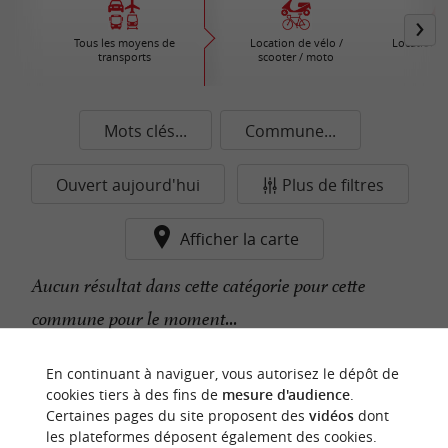
Tous les moyens de
Location de vélo /
Location d
transports
scooter / moto
Mots clés...
Commune...
Ouvert aujourd'hui
Plus de filtres
Afficher la carte
Aucun résultat dans cette catégorie pour cette
commune pour le moment...
En continuant à naviguer, vous autorisez le dépôt de
n
o
t
e
c
o
u
p
e
c
o
e
u
cookies tiers à des fins de
mesure d'audience
.
r
d
r
Certaines pages du site proposent des
vidéos
dont
les plateformes déposent également des cookies.