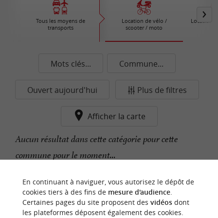
Tous les moyens de
Location de vélo /
Location d
transports
scooter / moto
Mots clés...
Commune...
Ouvert aujourd'hui
Plus de filtres
Afficher la carte
Aucun résultat dans cette catégorie pour cette
commune pour le moment...
En continuant à naviguer, vous autorisez le dépôt de
n
o
t
e
c
o
u
p
e
c
o
e
u
cookies tiers à des fins de
mesure d'audience
.
r
d
r
Certaines pages du site proposent des
vidéos
dont
les plateformes déposent également des cookies.